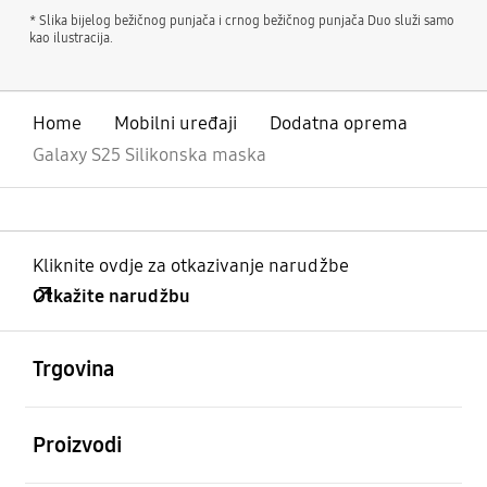
* Slika bijelog bežičnog punjača i crnog bežičnog punjača Duo služi samo
kao ilustracija.
Home
Mobilni uređaji
Dodatna oprema
Galaxy S25 Silikonska maska
Kliknite ovdje za otkazivanje narudžbe
Otkažite narudžbu
Otvori
Footer Navigation
Trgovina
Otvori
Proizvodi
Otvori