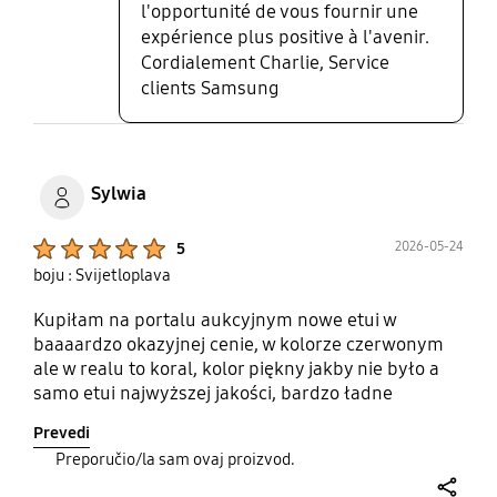
l'opportunité de vous fournir une
expérience plus positive à l'avenir.
Cordialement Charlie, Service
clients Samsung
Sylwia
Product Ratings :
2026-05-24
5
boju : Svijetloplava
Kupiłam na portalu aukcyjnym nowe etui w
baaaardzo okazyjnej cenie, w kolorze czerwonym
ale w realu to koral, kolor piękny jakby nie było a
samo etui najwyższej jakości, bardzo ładne
zabezpieczenie wyspy aparatów w kolorze etui,
Prevedi
zdecydowanie polecam
Preporučio/la sam ovaj proizvod.