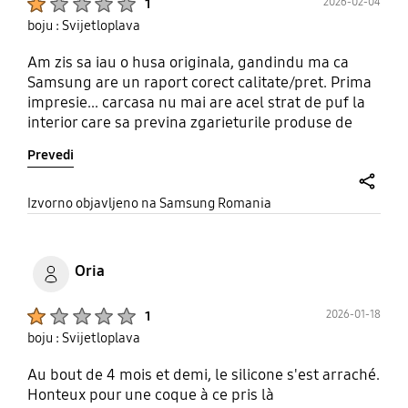
2026-02-04
1
boju : Svijetloplava
Am zis sa iau o husa originala, gandindu ma ca
Samsung are un raport corect calitate/pret. Prima
impresie... carcasa nu mai are acel strat de puf la
interior care sa previna zgarieturile produse de
praful care se strange in carcasa ( nimeni nu cred
Prevedi
ca isi scoare tel. din husa in fiecare seara pt al
curata) apoi In cateva luni s a "decojit" tot stratul
de silicon care imbraca plasticul carcasei, am
share
Izvorno objavljeno na Samsung Romania
folosit huse/carcase de 10-12 ori mai ieftine care nu
au avut aceasta problema. P.S. utilizata cu f mare
grija, fara socuri mecanice sau contacte cu
Oria
substante chimice agresive
Product Ratings :
2026-01-18
1
boju : Svijetloplava
Au bout de 4 mois et demi, le silicone s'est arraché.
Honteux pour une coque à ce pris là