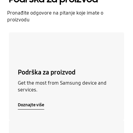
Pronađite odgovore na pitanje koje imate o
proizvodu
Doznajte više
Podrška za proizvod
Get the most from Samsung device and
services.
Doznajte više
Doznajte više