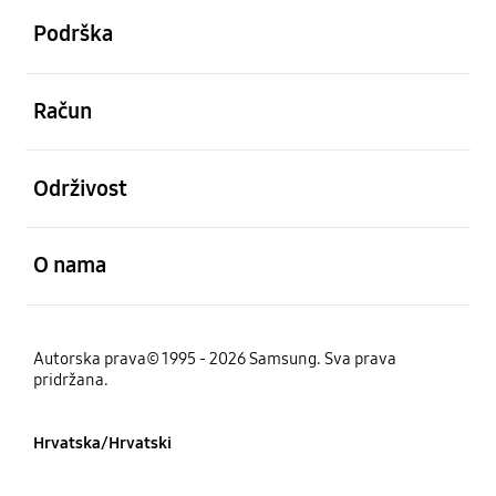
Podrška
Otvori
Račun
Otvori
Održivost
Otvori
O nama
Autorska prava© 1995 - 2026 Samsung. Sva prava
pridržana.
Hrvatska/Hrvatski