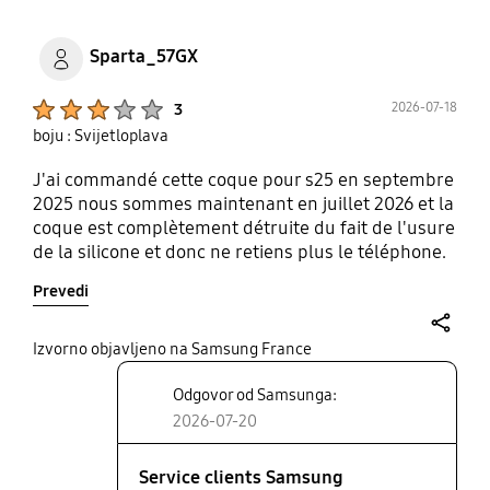
Sparta_57GX
Product Ratings :
2026-07-18
3
boju : Svijetloplava
J'ai commandé cette coque pour s25 en septembre
2025 nous sommes maintenant en juillet 2026 et la
coque est complètement détruite du fait de l'usure
de la silicone et donc ne retiens plus le téléphone.
Je trouve ça dommage qu'un produit pour
Prevedi
protéger le téléphone se détériorise autant. Même
si la coque est très agréable au toucher
extrêmement fine et donc plaisante à être utilisé je
share
Izvorno objavljeno na Samsung France
ne recommande pas ce produit.
Odgovor od Samsunga:
2026-07-20
Service clients Samsung