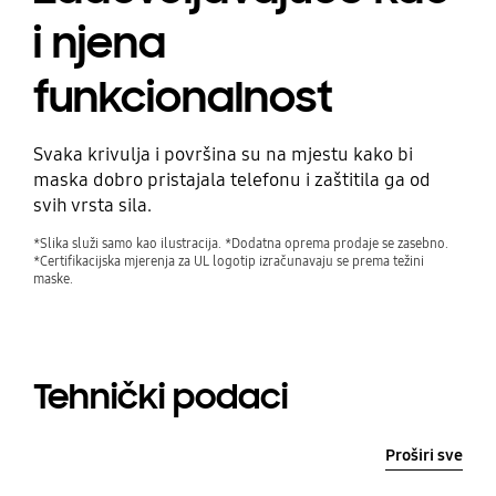
i njena
funkcionalnost
Svaka krivulja i površina su na mjestu kako bi
maska dobro pristajala telefonu i zaštitila ga od
svih vrsta sila.
*Slika služi samo kao ilustracija. *Dodatna oprema prodaje se zasebno.
*Certifikacijska mjerenja za UL logotip izračunavaju se prema težini
maske.
Tehnički podaci
Proširi sve