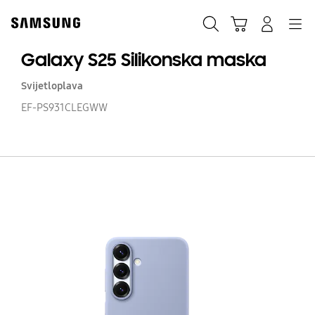
Skip
Skip
to
to
Traži
Košarica
Navigation
Prijavite se
content
accessibility
help
Galaxy S25 Silikonska maska
Svijetloplava
EF-PS931CLEGWW
Ga
S2
Si
m