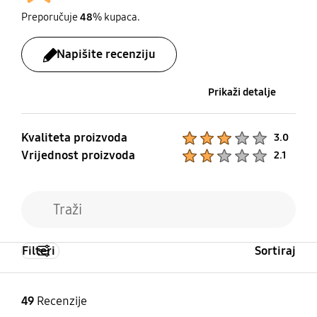
Preporučuje
48
% kupaca.
Napišite recenziju
Prikaži detalje
Kvaliteta proizvoda
Product Ratings :
3.0
Vrijednost proizvoda
Product Ratings :
2.1
Filteri
Sortiraj
49
Recenzije