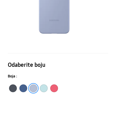
Odaberite boju
Boja :
Crna
Plava
Svijetloplava
Crvena
Menta zelena