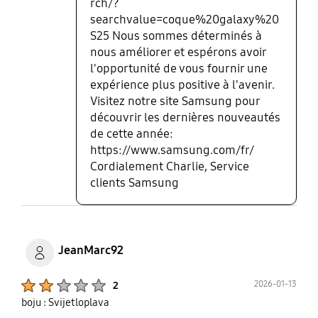
rch/?
searchvalue=coque%20galaxy%20
S25 Nous sommes déterminés à
nous améliorer et espérons avoir
l'opportunité de vous fournir une
expérience plus positive à l'avenir.
Visitez notre site Samsung pour
découvrir les dernières nouveautés
de cette année:
https://www.samsung.com/fr/
Cordialement Charlie, Service
clients Samsung
JeanMarc92
Product Ratings :
2026-01-13
2
boju : Svijetloplava