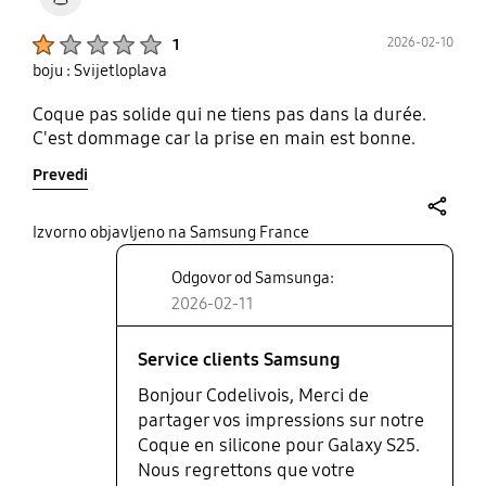
Product Ratings :
2026-02-10
1
boju : Svijetloplava
Coque pas solide qui ne tiens pas dans la durée.
C'est dommage car la prise en main est bonne.
Prevedi
share
Izvorno objavljeno na Samsung France
Odgovor od Samsunga:
2026-02-11
Service clients Samsung
Bonjour Codelivois, Merci de
partager vos impressions sur notre
Coque en silicone pour Galaxy S25.
Nous regrettons que votre