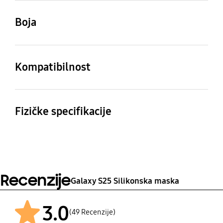
Boja
Svijetloplava
Kompatibilnost
Kompatibilni modeli
Galaxy S25
Fizičke specifikacije
Dimenzije (Š x V x D)
Težina
73.9 x 150.4 x 10.6 mm
25 g
Recenzije
Galaxy S25 Silikonska maska
3.0
(49 Recenzije)