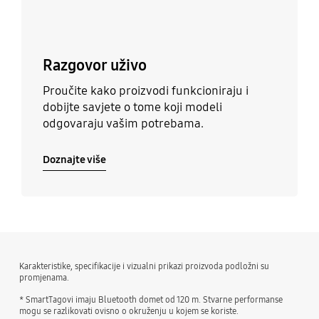
Razgovor uživo
Proučite kako proizvodi funkcioniraju i
dobijte savjete o tome koji modeli
odgovaraju vašim potrebama.
Doznajte više
Karakteristike, specifikacije i vizualni prikazi proizvoda podložni su
promjenama.
* SmartTagovi imaju Bluetooth domet od 120 m. Stvarne performanse
mogu se razlikovati ovisno o okruženju u kojem se koriste.