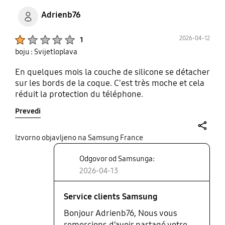
Adrienb76
Product Ratings :
2026-04-12
1
boju : Svijetloplava
En quelques mois la couche de silicone se détacher
sur les bords de la coque. C'est très moche et cela
réduit la protection du téléphone.
Prevedi
share
Izvorno objavljeno na Samsung France
Odgovor od Samsunga:
2026-04-13
Service clients Samsung
Bonjour Adrienb76, Nous vous
remercions d’avoir partagé votre