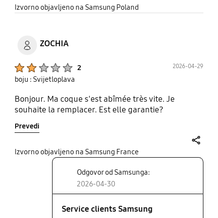
share
Izvorno objavljeno na Samsung Poland
ZOCHIA
Product Ratings :
2026-04-29
2
boju : Svijetloplava
Bonjour. Ma coque s'est abîmée très vite. Je
souhaite la remplacer. Est elle garantie?
Prevedi
share
Izvorno objavljeno na Samsung France
Odgovor od Samsunga:
2026-04-30
Service clients Samsung