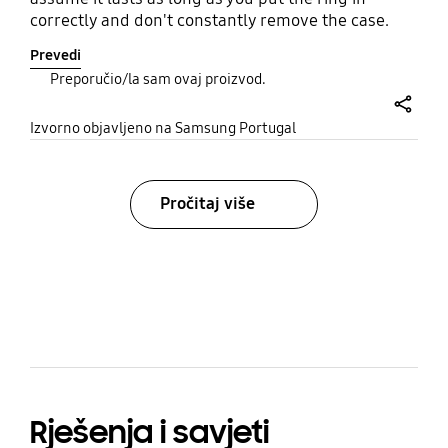
correctly and don't constantly remove the case.
Prevedi
Preporučio/la sam ovaj proizvod.
share
Izvorno objavljeno na Samsung Portugal
Pročitaj više
bazaarvoice Certification Label
Rješenja i savjeti