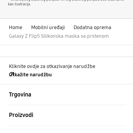
kao ilustracija.
Home
Mobilni uređaji
Dodatna oprema
Galaxy Z Flip5 Silikonska maska sa prstenom
Kliknite ovdje za otkazivanje narudžbe
Otkažite narudžbu
Otvori
Footer Navigation
Trgovina
Otvori
Proizvodi
Otvori