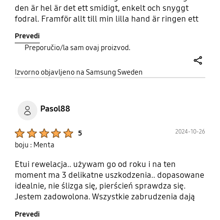
den är hel är det ett smidigt, enkelt och snyggt
fodral. Framför allt till min lilla hand är ringen ett
toppen verktyg att ha som säkring när man
Prevedi
använder telefonen. Bara besviken över att jag
Preporučio/la sam ovaj proizvod.
missat att köpa en extra när de fanns.
share
Izvorno objavljeno na Samsung Sweden
Pasol88
Product Ratings :
2024-10-26
5
boju : Menta
Etui rewelacja.. używam go od roku i na ten
moment ma 3 delikatne uszkodzenia.. dopasowane
idealnie, nie ślizga się, pierścień sprawdza się.
Jestem zadowolona. Wszystkie zabrudzenia dają
się usunac...
Prevedi