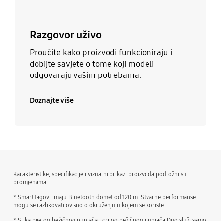
Razgovor uživo
Proučite kako proizvodi funkcioniraju i
dobijte savjete o tome koji modeli
odgovaraju vašim potrebama.
Doznajte više
Karakteristike, specifikacije i vizualni prikazi proizvoda podložni su
promjenama.
* SmartTagovi imaju Bluetooth domet od 120 m. Stvarne performanse
mogu se razlikovati ovisno o okruženju u kojem se koriste.
* Slika bijelog bežičnog punjača i crnog bežičnog punjača Duo služi samo