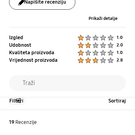
Napišite recenziju
Prikaži detalje
Izgled
Product Ratings :
1.0
Udobnost
Product Ratings :
2.0
Kvaliteta proizvoda
Product Ratings :
1.0
Vrijednost proizvoda
Product Ratings :
2.8
Filteri
Sortiraj
19
Recenzije