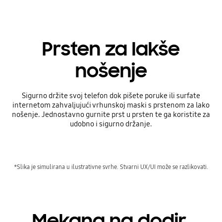
Prsten za lakše
nošenje
Sigurno držite svoj telefon dok pišete poruke ili surfate
internetom zahvaljujući vrhunskoj maski s prstenom za lako
nošenje. Jednostavno gurnite prst u prsten te ga koristite za
udobno i sigurno držanje.
*Slika je simulirana u ilustrativne svrhe. Stvarni UX/UI može se razlikovati.
Mekana na dodir,