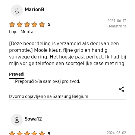
MarionB
2024-06-17
Product Ratings :
5
Maastricht
boju : Menta
[Deze beoordeling is verzameld als deel van een
promotie.] Mooie kleur, fijne grip en handig
vanwege de ring. Het hoesje past perfect. Ik had bij
mijn vorige telefoon een soortgelijke case met ring
en daar was ik ook heel tevreden over.
Prevedi
Preporučio/la sam ovaj proizvod.
share
Izvorno objavljeno na Samsung Belgium
Sowa12
Product Ratings :
2024-06-02
5