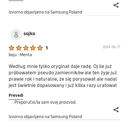
share
Izvorno objavljeno na Samsung Poland
sojko
Product Ratings :
2024-06-17
5
boju : Menta
Według mnie tylko oryginał daje radę. Oj ile już
próbowałem pseudo zamienników ale ten żyje już
prawie rok i naturalne, że się porysował ale nadal
jest świetnie dopasowany i już kilka razy uratował
mojego Flipa
Prevedi
Preporučio/la sam ovaj proizvod.
share
Izvorno objavljeno na Samsung Poland