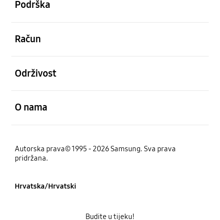
Podrška
Otvori
Račun
Otvori
Održivost
Otvori
O nama
Autorska prava© 1995 - 2026 Samsung. Sva prava
pridržana.
Hrvatska/Hrvatski
Budite u tijeku!