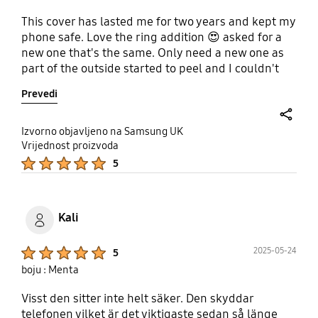
This cover has lasted me for two years and kept my
phone safe. Love the ring addition 😍 asked for a
new one that's the same. Only need a new one as
part of the outside started to peel and I couldn't
resist peeling the rest. Love it and its not slip
Prevedi
share
Izvorno objavljeno na Samsung UK
Vrijednost proizvoda
Product Ratings :
5
Kali
Product Ratings :
2025-05-24
5
boju : Menta
Visst den sitter inte helt säker. Den skyddar
telefonen vilket är det viktigaste sedan så länge