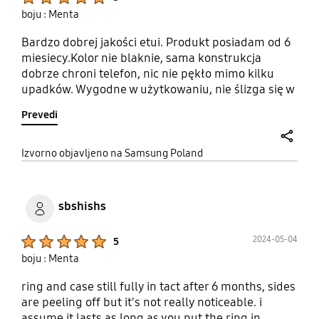
boju : Menta
Bardzo dobrej jakości etui. Produkt posiadam od 6
miesiecy.Kolor nie blaknie, sama konstrukcja
dobrze chroni telefon, nic nie pękło mimo kilku
upadków. Wygodne w użytkowaniu, nie ślizga się w
dłoni. Serdecznie polecam.
Prevedi
share
Izvorno objavljeno na Samsung Poland
sbshishs
Product Ratings :
2024-05-04
5
boju : Menta
ring and case still fully in tact after 6 months, sides
are peeling off but it's not really noticeable. i
assume it lasts as long as you put the ring in