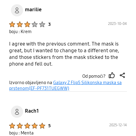
marilie
Product Ratings :
2023-10-04
3
boju : Krem
I agree with the previous comment. The mask is
great, but I wanted to change to a different one,
and those stickers from the mask sticked to the
phone and fell out.
Od pomoći?
thumb
share
Izvorno objavljeno na
Galaxy Z Flip5 Silikonska maska sa
up
prstenom(EF-PF731TUEGWW)
Rach1
Product Ratings :
2025-12-14
5
boju : Menta