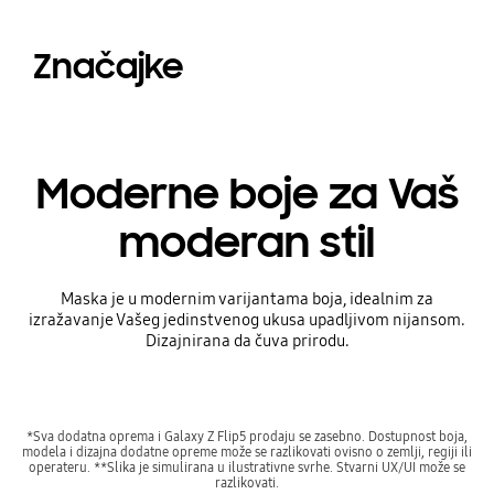
Značajke
Moderne boje za Vaš
moderan stil
Maska je u modernim varijantama boja, idealnim za
izražavanje Vašeg jedinstvenog ukusa upadljivom nijansom.
Dizajnirana da čuva prirodu.
*Sva dodatna oprema i Galaxy Z Flip5 prodaju se zasebno. Dostupnost boja,
modela i dizajna dodatne opreme može se razlikovati ovisno o zemlji, regiji ili
operateru. **Slika je simulirana u ilustrativne svrhe. Stvarni UX/UI može se
razlikovati.