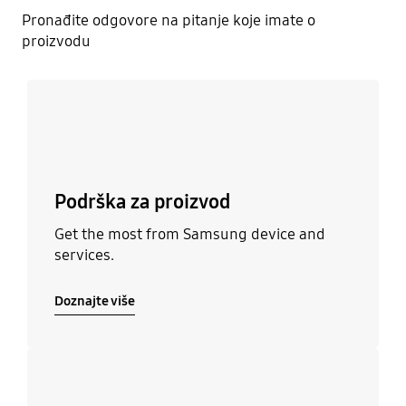
Pronađite odgovore na pitanje koje imate o
proizvodu
Doznajte više
Podrška za proizvod
Get the most from Samsung device and
services.
Doznajte više
Doznajte više