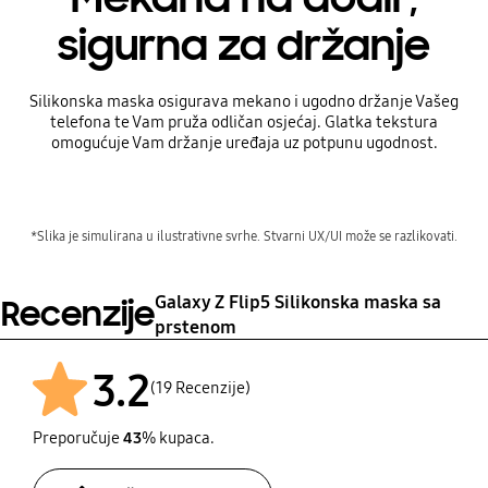
sigurna za držanje
Silikonska maska osigurava mekano i ugodno držanje Vašeg
telefona te Vam pruža odličan osjećaj. Glatka tekstura
omogućuje Vam držanje uređaja uz potpunu ugodnost.
*Slika je simulirana u ilustrativne svrhe. Stvarni UX/UI može se razlikovati.
Galaxy Z Flip5 Silikonska maska sa
Recenzije
prstenom
3.2
(19 Recenzije)
Preporučuje
43
% kupaca.