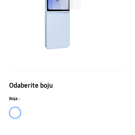
za
pr
od
Odaberite boju
Boja :
Prozirna