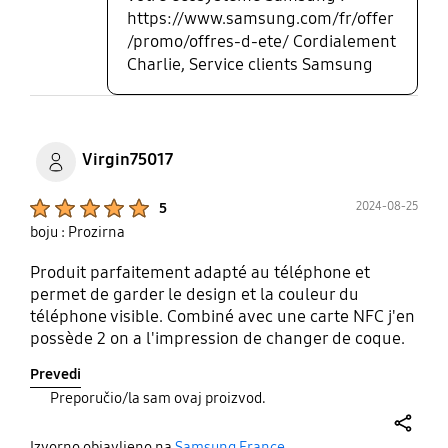
https://www.samsung.com/fr/offer
/promo/offres-d-ete/ Cordialement
Charlie, Service clients Samsung
Virgin75017
Product Ratings :
2024-08-25
5
boju : Prozirna
Produit parfaitement adapté au téléphone et
permet de garder le design et la couleur du
téléphone visible. Combiné avec une carte NFC j'en
possède 2 on a l'impression de changer de coque.
J'espère que Samsung va commercialiser d'autres
Prevedi
cartes pour des événements comme Noël ou la
Preporučio/la sam ovaj proizvod.
nouvelle année.... Bref j'aime beaucoup.
share
Izvorno objavljeno na
Samsung France