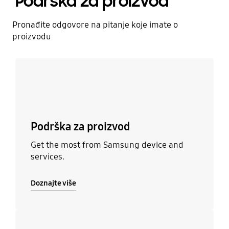
Podrška za proizvod
Pronađite odgovore na pitanje koje imate o
proizvodu
Doznajte više
Podrška za proizvod
Get the most from Samsung device and
services.
Doznajte više
Doznajte više