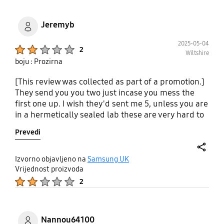
Jeremyb
2025-05-04
Product Ratings :
2
Wiltshire
boju : Prozirna
[This review was collected as part of a promotion.]
They send you you two just incase you mess the
first one up. I wish they'd sent me 5, unless you are
in a hermetically sealed lab these are very hard to
get on without getting dust in or accidently
Prevedi
touching the underside of the film.
share
Izvorno objavljeno na
Samsung UK
Vrijednost proizvoda
Product Ratings :
2
Nannou64100