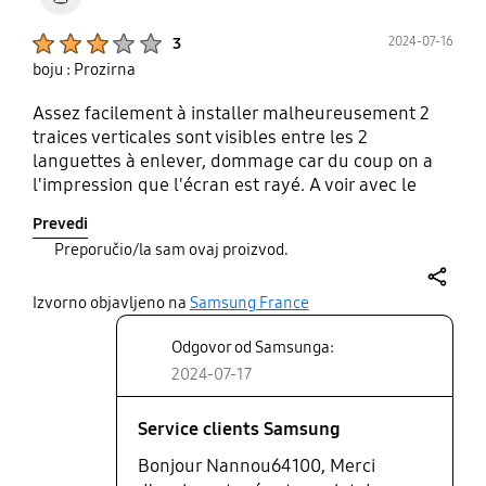
Product Ratings :
2024-07-16
3
boju : Prozirna
Assez facilement à installer malheureusement 2
traices verticales sont visibles entre les 2
languettes à enlever, dommage car du coup on a
l'impression que l'écran est rayé. A voir avec le
temps si cest solide
Prevedi
Preporučio/la sam ovaj proizvod.
share
Izvorno objavljeno na
Samsung France
Odgovor od Samsunga:
2024-07-17
Service clients Samsung
Bonjour Nannou64100, Merci