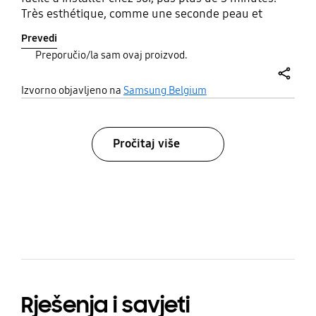
Très esthétique, comme une seconde peau et
indispensable pour protéger votre écran.
Prevedi
Preporučio/la sam ovaj proizvod.
share
Izvorno objavljeno na
Samsung Belgium
Pročitaj više
bazaarvoice Certification Label
Rješenja i savjeti