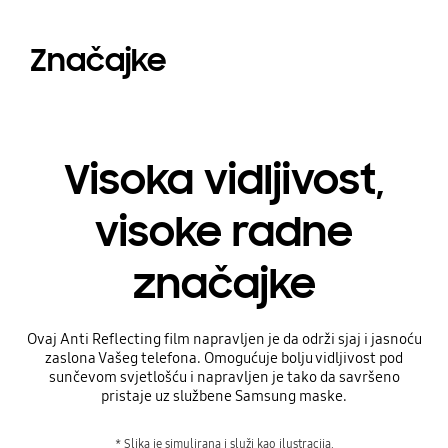
Značajke
Visoka vidljivost,
visoke radne
značajke
Ovaj Anti Reflecting film napravljen je da održi sjaj i jasnoću
zaslona Vašeg telefona. Omogućuje bolju vidljivost pod
sunčevom svjetlošću i napravljen je tako da savršeno
pristaje uz službene Samsung maske.
* Slika je simulirana i služi kao ilustracija.