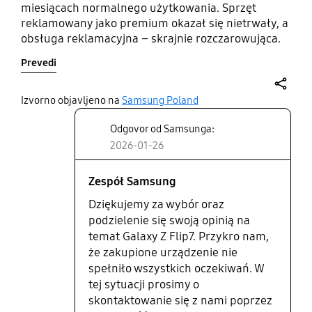
miesiącach normalnego użytkowania. Sprzęt
reklamowany jako premium okazał się nietrwały, a
obsługa reklamacyjna – skrajnie rozczarowująca.
Telefon był DWUKROTNIE w autoryzowanym
Prevedi
serwisie i za każdym razem odmówiono naprawy,
mimo braku uszkodzeń mechanicznych oraz
przedstawienia niezależnej ekspertyzy. Sprawa
share
Izvorno objavljeno na
Samsung Poland
została potraktowana automatycznie, bez rzetelnej
Odgovor od Samsunga:
analizy i realnego wsłuchania się w stanowisko
klienta. Takie podejście podważa zaufanie do marki
2026-01-26
i sprzedawcy. Zdecydowanie nie polecam.
Zespół Samsung
Dziękujemy za wybór oraz
podzielenie się swoją opinią na
temat Galaxy Z Flip7. Przykro nam,
że zakupione urządzenie nie
spełniło wszystkich oczekiwań. W
tej sytuacji prosimy o
skontaktowanie się z nami poprzez