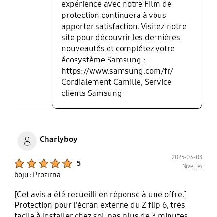
expérience avec notre Film de
protection continuera à vous
apporter satisfaction. Visitez notre
site pour découvrir les dernières
nouveautés et complétez votre
écosystème Samsung :
https://www.samsung.com/fr/
Cordialement Camille, Service
clients Samsung
Charlyboy
2025-03-08
Product Ratings :
5
Nivelles
boju : Prozirna
[Cet avis a été recueilli en réponse à une offre.]
Protection pour l'écran externe du Z flip 6, très
facile à installer chez soi, pas plus de 3 minutes.