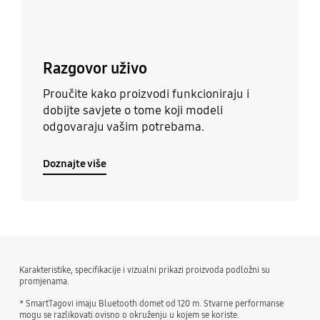
Razgovor uživo
Proučite kako proizvodi funkcioniraju i
dobijte savjete o tome koji modeli
odgovaraju vašim potrebama.
Doznajte više
Karakteristike, specifikacije i vizualni prikazi proizvoda podložni su
promjenama.
* SmartTagovi imaju Bluetooth domet od 120 m. Stvarne performanse
mogu se razlikovati ovisno o okruženju u kojem se koriste.