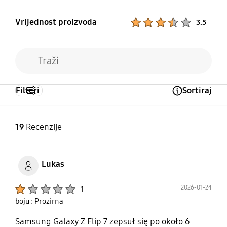
Vrijednost proizvoda
Product Ratings :
3.5
Filteri
Sortiraj
Open Tooltip Layer
19
Recenzije
Lukas
Product Ratings :
2026-01-24
1
boju : Prozirna
Samsung Galaxy Z Flip 7 zepsuł się po około 6