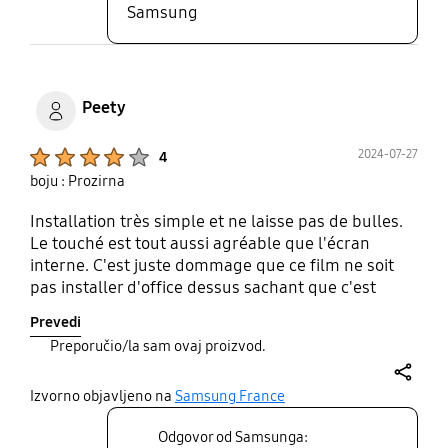
Samsung
Peety
Product Ratings :
2024-07-27
4
boju : Prozirna
Installation très simple et ne laisse pas de bulles.
Le touché est tout aussi agréable que l'écran
interne. C'est juste dommage que ce film ne soit
pas installer d'office dessus sachant que c'est
l'écran le plus exposé aux chocs, contacts dans un
Prevedi
sac etc... alors que l'écran interne en a un. Bon
Preporučio/la sam ovaj proizvod.
produit dans tout les cas.
share
Izvorno objavljeno na
Samsung France
Odgovor od Samsunga: