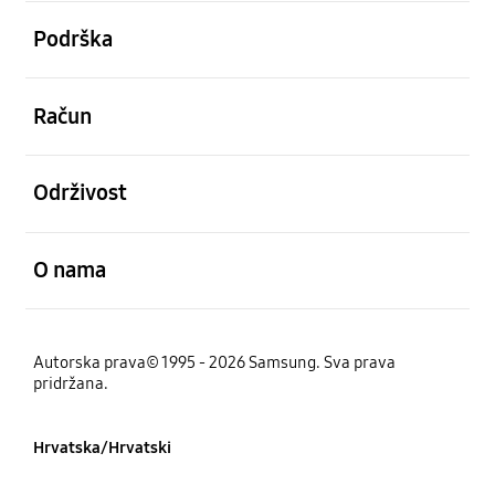
Otvori
Podrška
Otvori
Račun
Otvori
Održivost
Otvori
O nama
Autorska prava© 1995 - 2026 Samsung. Sva prava
pridržana.
Hrvatska/Hrvatski