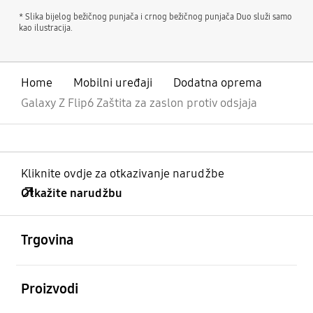
* Slika bijelog bežičnog punjača i crnog bežičnog punjača Duo služi samo
kao ilustracija.
Home
Mobilni uređaji
Dodatna oprema
Galaxy Z Flip6 Zaštita za zaslon protiv odsjaja
Kliknite ovdje za otkazivanje narudžbe
Otkažite narudžbu
Otvori
Footer Navigation
Trgovina
Otvori
Proizvodi