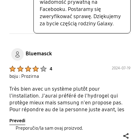
wiadomość prywatną na
Facebooku. Postaramy się
zweryfikować sprawę. Dziękujemy
za bycie częścią rodziny Galaxy.
Bluemasck
Product Ratings :
2024-07-19
4
boju : Prozirna
Très bien avec un système plutôt pour
l'installation. J'aurai préféré de l'hydrogel qui
protège mieux mais samsung n'en propose pas.
Pour répondre au de la personne juste avant, les
traits s'en vont au bout de 2-3 jours. pour accélérer
Prevedi
la disparition on peut faire des mouvements
Preporučio/la sam ovaj proizvod.
circulaires avec le tissus de la carte fournie
pendant 5 à 10 minutes et ils ne seront plus là.