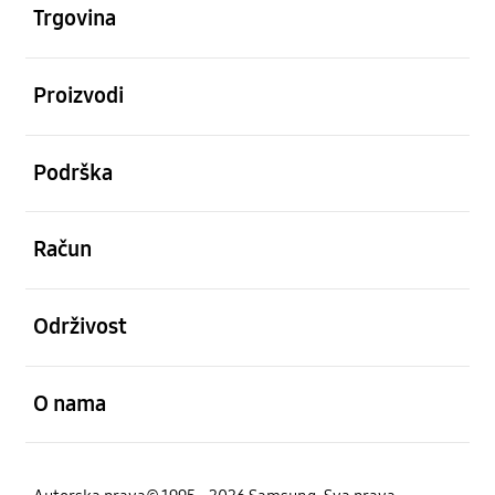
Trgovina
Otvori
Proizvodi
Otvori
Podrška
Otvori
Račun
Otvori
Održivost
Otvori
O nama