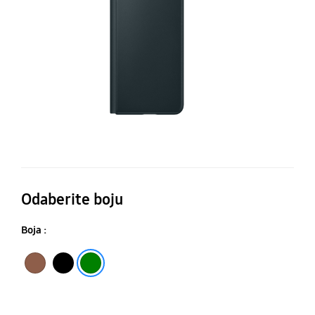
pr
m
Odaberite boju
Boja :
Smeđa
Crna
Zelena