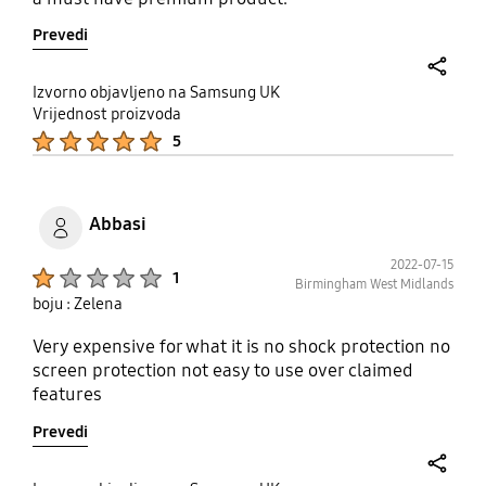
Prevedi
share
Izvorno objavljeno na Samsung UK
Vrijednost proizvoda
Product Ratings :
5
Abbasi
2022-07-15
Product Ratings :
1
Birmingham West Midlands
boju : Zelena
Very expensive for what it is no shock protection no
screen protection not easy to use over claimed
features
Prevedi