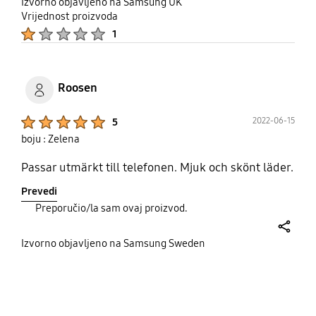
share
Izvorno objavljeno na Samsung UK
Vrijednost proizvoda
Product Ratings :
1
Roosen
Product Ratings :
2022-06-15
5
boju : Zelena
Passar utmärkt till telefonen. Mjuk och skönt läder.
Prevedi
Preporučio/la sam ovaj proizvod.
share
Izvorno objavljeno na Samsung Sweden
bazaarvoice Certification Label