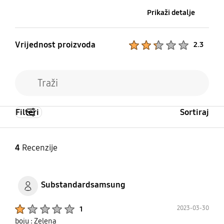
Prikaži detalje
Vrijednost proizvoda
Product Ratings :
2.3
Filteri
Sortiraj
4
Recenzije
Substandardsamsung
Product Ratings :
2023-03-30
1
boju : Zelena