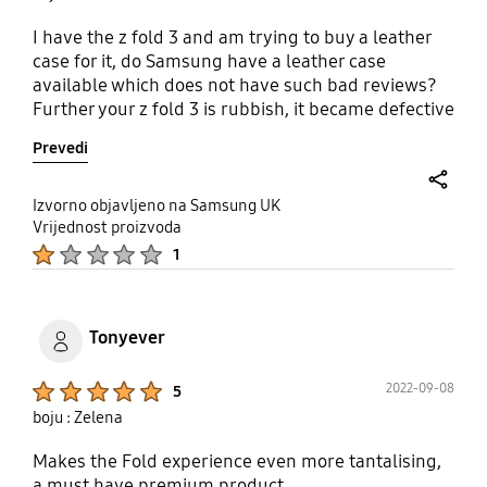
I have the z fold 3 and am trying to buy a leather
case for it, do Samsung have a leather case
available which does not have such bad reviews?
Further your z fold 3 is rubbish, it became defective
thirteen months from purchase (I live in the
Prevedi
UK).the replacement has a mind of its
own,absolute substandard rubbish.
share
Izvorno objavljeno na Samsung UK
Vrijednost proizvoda
Product Ratings :
1
Tonyever
Product Ratings :
2022-09-08
5
boju : Zelena
Makes the Fold experience even more tantalising,
a must have premium product.