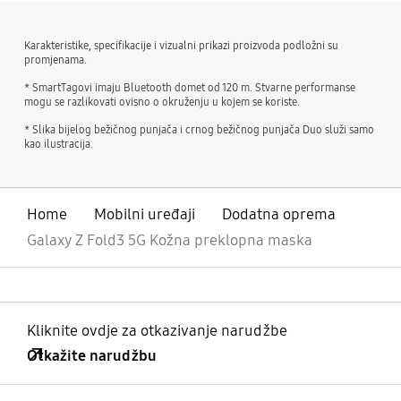
Karakteristike, specifikacije i vizualni prikazi proizvoda podložni su
promjenama.
* SmartTagovi imaju Bluetooth domet od 120 m. Stvarne performanse
mogu se razlikovati ovisno o okruženju u kojem se koriste.
* Slika bijelog bežičnog punjača i crnog bežičnog punjača Duo služi samo
kao ilustracija.
Home
Mobilni uređaji
Dodatna oprema
Galaxy Z Fold3 5G Kožna preklopna maska
Kliknite ovdje za otkazivanje narudžbe
Otkažite narudžbu
Otvori
Footer Navigation