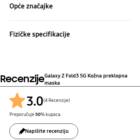
Galaxy Z Fold3
Opće značajke
Sadržaj pakiranja
Kožna preklopna maska
Fizičke specifikacije
Dimenzije (Š x V x D)
Težina
151.8 x 162.6 x 11.7 mm
47.0 g
Galaxy Z Fold3 5G Kožna preklopna
Recenzije
maska
3.0
(4 Recenzije)
Preporučuje
50
% kupaca.
Napišite recenziju