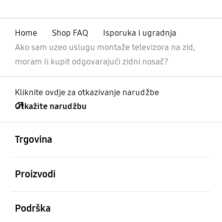
Home
Shop FAQ
Isporuka i ugradnja
Ako sam uzeo uslugu montaže televizora na zid,
moram li kupit odgovarajući zidni nosač?
Kliknite ovdje za otkazivanje narudžbe
Otkažite narudžbu
Otvori
Footer Navigation
Trgovina
Otvori
Proizvodi
Otvori
Podrška