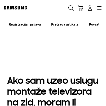
Skip
Skip
to
to
Traži
Košarica
Navigation
Prijavite se
content
accessibility
help
Registracija i prijava
Pretraga artikala
Povrat i o
Ako sam uzeo uslugu
montaže televizora
na zid, moram li