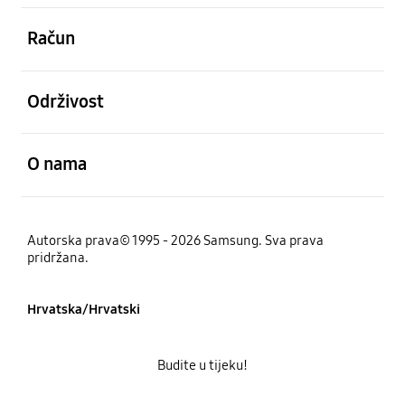
Otvori
Račun
Otvori
Održivost
Otvori
O nama
Autorska prava© 1995 - 2026 Samsung. Sva prava
pridržana.
Hrvatska/Hrvatski
Budite u tijeku!