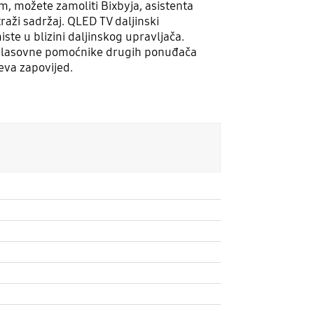
m, možete zamoliti Bixbyja, asistenta
raži sadržaj. QLED TV daljinski
ste u blizini daljinskog upravljača.
 i glasovne pomoćnike drugih ponuđača
-eva zapovijed.