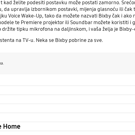
put kad želite podesiti postavku može postati zamorno. Srećo
 da upravlja izbornikom postavki, mijenja glasnoću ili čak t
čajku Voice Wake-Up, tako da možete nazvati Bixby čak i ako ni
modele te Premiere projektor ili Soundbar možete koristiti
 držite tipku mikrofona na daljinskom, i vaša želja je Bixby
stenta na TV-u. Neka se Bixby pobrine za sve.
xa.
le Home