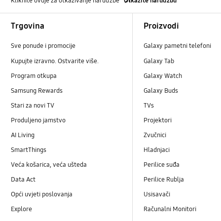
Kliknite ovdje za otkazivanje narudžbe
Otkažite narudžbu
Footer Navigation
Trgovina
Proizvodi
Sve ponude i promocije
Galaxy pametni telefoni
Kupujte izravno. Ostvarite više.
Galaxy Tab
Program otkupa
Galaxy Watch
Samsung Rewards
Galaxy Buds
Stari za novi TV
TVs
Produljeno jamstvo
Projektori
AI Living
Zvučnici
SmartThings
Hladnjaci
Veća košarica, veća ušteda
Perilice suđa
Data Act
Perilice Rublja
Opći uvjeti poslovanja
Usisavači
Explore
Računalni Monitori