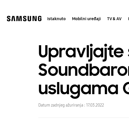
Skip
Skip
to
to
content
accessibility
help
Istaknuto
Mobilni uređaji
TV & AV
Upravljajte 
Soundbaro
uslugama G
Datum zadnjeg ažuriranja :
17.03.2022