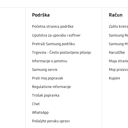
Podrška
Račun
Početna stranica podrške
Zašto kreir
Uputstva za uporabu i softver
Samsung R
Pretraži Samsung podršku
Samsung M
Trgovina - Često postavljena pitanja
Narudžbe
Informacije o jamstvu
Moja strani
Samsung servis
Moji proizv
Prati moj popravak
Kuponi
Regulativne informacije
Trošak popravka
Chat
WhatsApp
Pošaljite poruku upravi