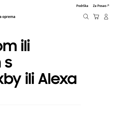
Podrška
Za Posao
Traži
Košarica
Prijavite se/Registrirajte se
a oprema
Traži
m ili
 s
y ili Alexa