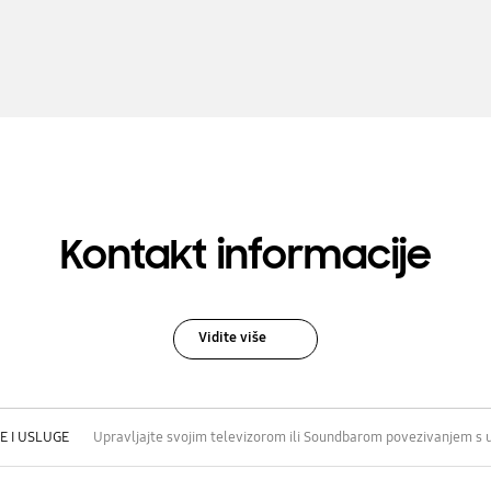
Kontakt informacije
Vidite više
E I USLUGE
Upravljajte svojim televizorom ili Soundbarom povezivanjem s 