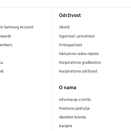
Održivost
ati Samsung Account
Okoliš
ewards
Sigurnost i privatnost
embers
Pristupačnost
Inkluzivno radno mjesto
ca
Korporativno građanstvo
odi
Korporativna održivost
O nama
Informacije o tvrtki
Poslovno područje
Identitet brenda
Karijere