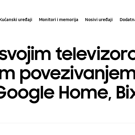
Kućanski uređaji
Monitori i memorija
Nosivi uređaji
Dodatn
svojim televizoro
m povezivanjem
oogle Home, Bixb