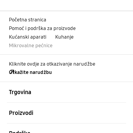
Početna stranica
Pomoć i podrška za proizvode
Kućanski aparati
Kuhanje
Mikrovalne pećnice
Kliknite ovdje za otkazivanje narudžbe
Otkažite narudžbu
Otvori
Footer Navigation
Trgovina
Otvori
Proizvodi
Otvori