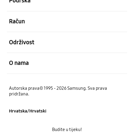
Podrška
Otvori
Račun
Otvori
Održivost
Otvori
O nama
Autorska prava© 1995 - 2026 Samsung. Sva prava
pridržana.
Hrvatska/Hrvatski
Budite u tijeku!