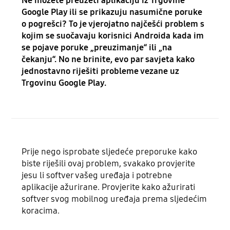
Ne možete preuzeti aplikaciju iz Trgovine
Google Play ili se prikazuju nasumične poruke
o pogrešci? To je vjerojatno najčešći problem s
kojim se suočavaju korisnici Androida kada im
se pojave poruke „preuzimanje“ ili „na
čekanju“. No ne brinite, evo par savjeta kako
jednostavno riješiti probleme vezane uz
Trgovinu Google Play.
Prije nego isprobate sljedeće preporuke kako
biste riješili ovaj problem, svakako provjerite
jesu li softver vašeg uređaja i potrebne
aplikacije ažurirane. Provjerite kako ažurirati
softver svog mobilnog uređaja prema sljedećim
koracima.