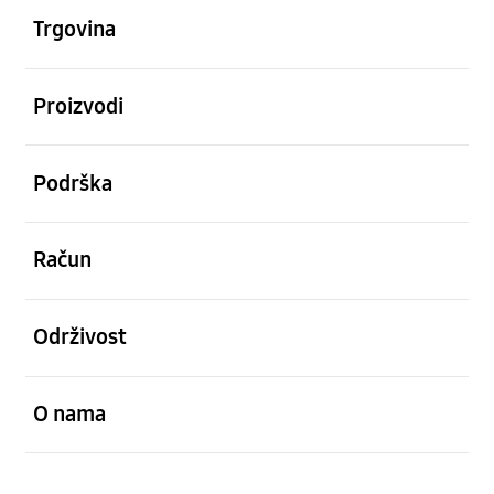
Trgovina
Otvori
Proizvodi
Otvori
Podrška
Otvori
Račun
Otvori
Održivost
Otvori
O nama