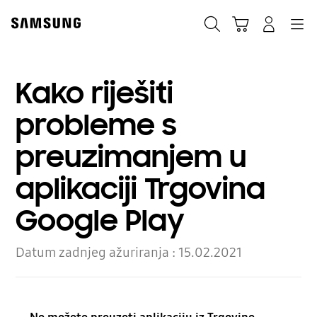
Skip
Skip
to
to
Traži
Košarica
Navigation
Prijavite se
content
accessibility
help
Kako riješiti
probleme s
preuzimanjem u
aplikaciji Trgovina
Google Play
Datum zadnjeg ažuriranja :
15.02.2021