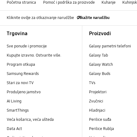
Početna stranica
Pomoć i podrška za proizvode
Kuhanje
Kuhinjs
Kliknite ovdje za otkazivanje narudžbe
Otkažite narudžbu
Footer Navigation
Trgovina
Proizvodi
Sve ponude i promocije
Galaxy pametni telefoni
Kupujte izravno. Ostvarite više.
Galaxy Tab
Program otkupa
Galaxy Watch
Samsung Rewards
Galaxy Buds
Stari za novi TV
TVs
Produljeno jamstvo
Projektori
AI Living
Zvučnici
SmartThings
Hladnjaci
Veća košarica, veća ušteda
Perilice suđa
Data Act
Perilice Rublja