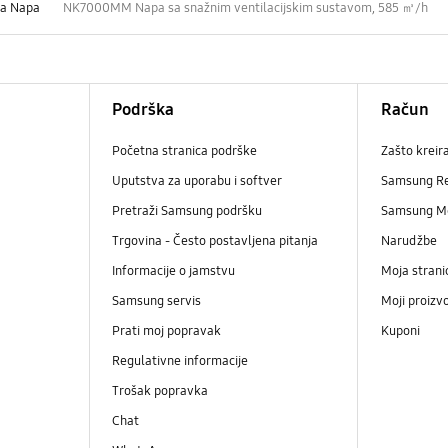
ka Napa
NK7000MM Napa sa snažnim ventilacijskim sustavom, 585 ㎥/h
Podrška
Račun
Početna stranica podrške
Zašto kreir
Uputstva za uporabu i softver
Samsung R
Pretraži Samsung podršku
Samsung M
Trgovina - Često postavljena pitanja
Narudžbe
Informacije o jamstvu
Moja strani
Samsung servis
Moji proizv
Prati moj popravak
Kuponi
Regulativne informacije
Trošak popravka
Chat