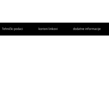
Tehnički podaci
korisni linkovi
dodatne informacije
OBRATITE
NAM SE