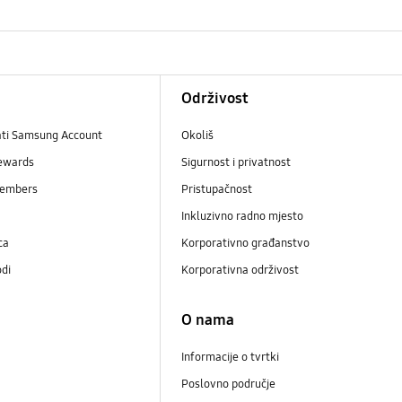
Održivost
ati Samsung Account
Okoliš
ewards
Sigurnost i privatnost
embers
Pristupačnost
Inkluzivno radno mjesto
ca
Korporativno građanstvo
odi
Korporativna održivost
O nama
Informacije o tvrtki
Poslovno područje