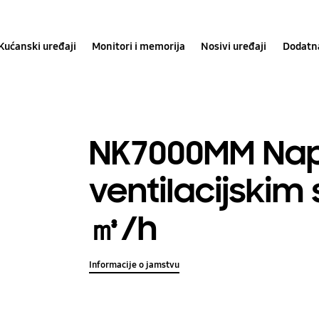
Kućanski uređaji
Monitori i memorija
Nosivi uređaji
Dodatn
NK7000MM Nap
ventilacijskim
㎥/h
Informacije o jamstvu