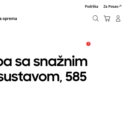
Podrška
Za Posao
Traži
Košarica
Prijavite se/Registrirajte se
a oprema
Traži
1
Obavijest
a sa snažnim
 sustavom, 585