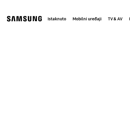
Skip
Skip
to
to
content
accessibility
help
Istaknuto
Mobilni uređaji
TV & AV