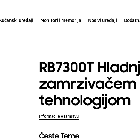
Kućanski uređaji
Monitori i memorija
Nosivi uređaji
Dodatn
RB7300T Hladn
zamrzivačem 
tehnologijom
Informacije o jamstvu
Česte Teme