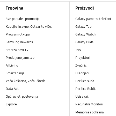
Footer Navigation
Trgovina
Proizvodi
Sve ponude i promocije
Galaxy pametni telefoni
Kupujte izravno. Ostvarite više.
Galaxy Tab
Program otkupa
Galaxy Watch
Samsung Rewards
Galaxy Buds
Stari za novi TV
TVs
Produljeno jamstvo
Projektori
AI Living
Zvučnici
SmartThings
Hladnjaci
Veća košarica, veća ušteda
Perilice suđa
Data Act
Perilice Rublja
Opći uvjeti poslovanja
Usisavači
Explore
Računalni Monitori
Memorije i pohrana