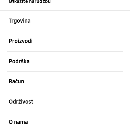
Otkažite narudžbu
Otvori
Footer Navigation
Trgovina
Otvori
Proizvodi
Otvori
Podrška
Otvori
Račun
Otvori
Održivost
Otvori
O nama