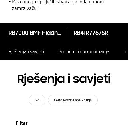
Kako mogu spriječiti stvaranje leda u mom
zamrzivaču?
RB7000 BMF Hladnjak s Twin Cooling Plus™ tehnologijom, 406 ℓ
RB41R7767SR
Rješenja i savjeti
Priručnici i preuzimanja
In
Rješenja i savjeti
Svi
Često Postavljana Pitanja
Filtar