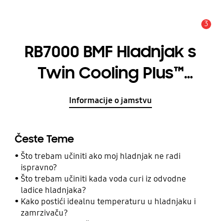
3
Obavijest
RB7000 BMF Hladnjak s
Twin Cooling Plus™
tehnologijom, 406 ℓ
Informacije o jamstvu
Česte Teme
Što trebam učiniti ako moj hladnjak ne radi
ispravno?
Što trebam učiniti kada voda curi iz odvodne
ladice hladnjaka?
Kako postići idealnu temperaturu u hladnjaku i
zamrzivaču?