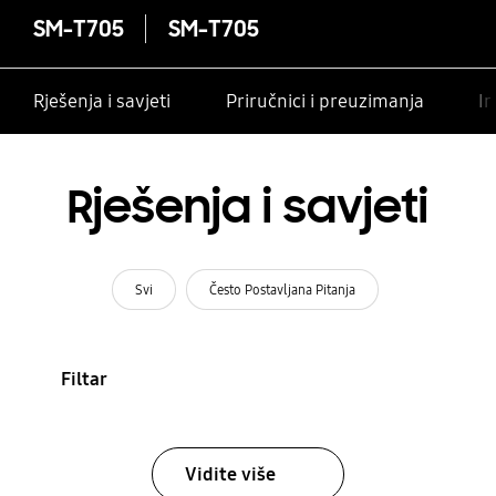
SM-T705
SM-T705
Rješenja i savjeti
Priručnici i preuzimanja
In
Rješenja i savjeti
Svi
Često Postavljana Pitanja
Filtar
Vidite više