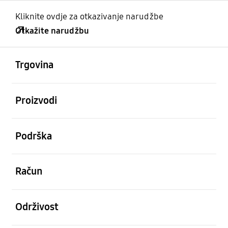
Kliknite ovdje za otkazivanje narudžbe
Otkažite narudžbu
Otvori
Footer Navigation
Trgovina
Otvori
Proizvodi
Otvori
Podrška
Otvori
Račun
Otvori
Održivost
Otvori