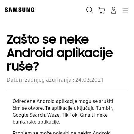
Skip
Skip
to
to
Traži
Košarica
Navigation
Prijavite se
content
accessibility
help
Zašto se neke
Android aplikacije
ruše?
Datum zadnjeg ažuriranja :
24.03.2021
Određene Android aplikacije mogu se srušiti
čim se otvore. Te aplikacije uključuju Tumblr,
Google Search, Waze, Tik Tok, Gmail i neke
bankarske aplikacije.
Problem se može pojaviti na nekim Android