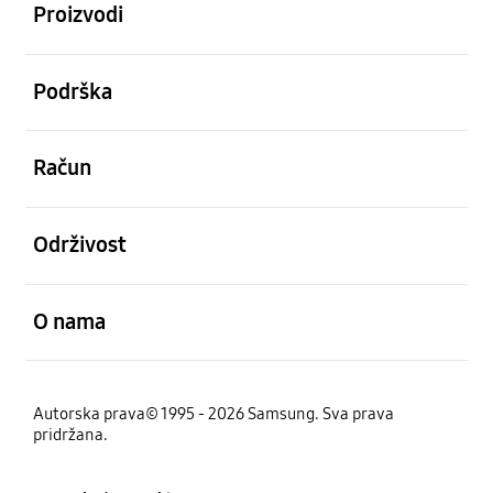
Proizvodi
Otvori
Podrška
Otvori
Račun
Otvori
Održivost
Otvori
O nama
Autorska prava© 1995 - 2026 Samsung. Sva prava
pridržana.