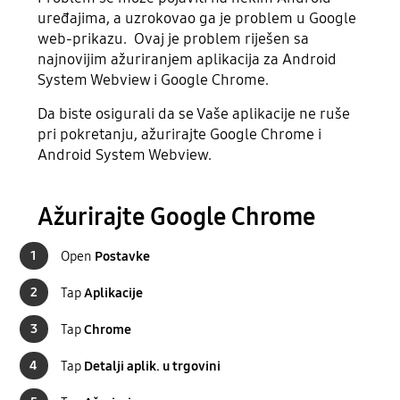
uređajima, a uzrokovao ga je problem u Google
web-prikazu. Ovaj je problem riješen sa
najnovijim ažuriranjem aplikacija za Android
System Webview i Google Chrome.
Da biste osigurali da se Vaše aplikacije ne ruše
pri pokretanju, ažurirajte Google Chrome i
Android System Webview.
Ažurirajte Google Chrome
1
Open
Postavke
2
Tap
Aplikacije
3
Tap
Chrome
4
Tap
Detalji aplik. u trgovini