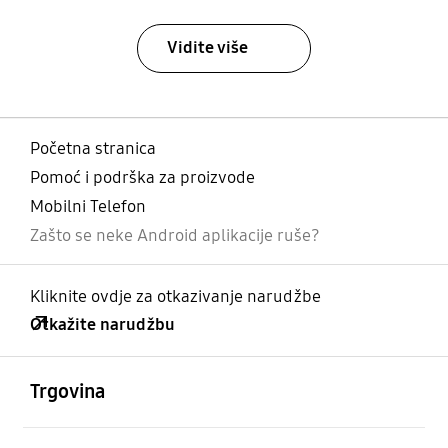
Vidite više
Početna stranica
Pomoć i podrška za proizvode
Mobilni Telefon
Zašto se neke Android aplikacije ruše?
Kliknite ovdje za otkazivanje narudžbe
Otkažite narudžbu
Otvori
Footer Navigation
Trgovina
Otvori