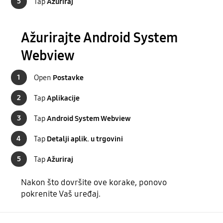
5
Tap
Ažuriraj
Ažurirajte Android System
Webview
1
Open
Postavke
2
Tap
Aplikacije
3
Tap
Android System Webview
4
Tap
Detalji aplik. u trgovini
5
Tap
Ažuriraj
Nakon što dovršite ove korake, ponovo
pokrenite Vaš uređaj.