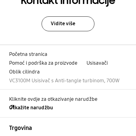
Kontakt informacije
Vidite više
Početna stranica
Pomoć i podrška za proizvode
Usisavači
Oblik cilindra
VC3100M Usisivač s Anti-tangle turbinom, 700W
Kliknite ovdje za otkazivanje narudžbe
Otkažite narudžbu
Otvori
Footer Navigation
Trgovina