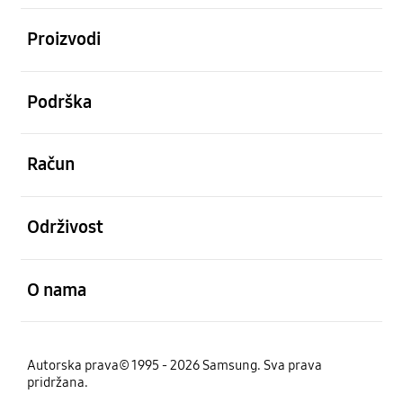
Otvori
Proizvodi
Otvori
Podrška
Otvori
Račun
Otvori
Održivost
Otvori
O nama
Autorska prava© 1995 - 2026 Samsung. Sva prava
pridržana.