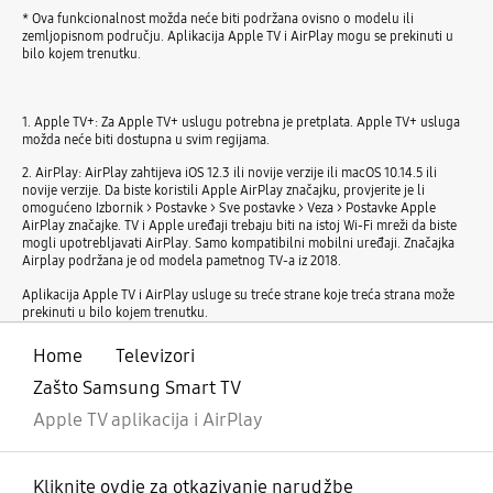
* Ova funkcionalnost možda neće biti podržana ovisno o modelu ili
zemljopisnom području. Aplikacija Apple TV i AirPlay mogu se prekinuti u
bilo kojem trenutku.
1. Apple TV+: Za Apple TV+ uslugu potrebna je pretplata. Apple TV+ usluga
možda neće biti dostupna u svim regijama.
2. AirPlay: AirPlay zahtijeva iOS 12.3 ili novije verzije ili macOS 10.14.5 ili
novije verzije. Da biste koristili Apple AirPlay značajku, provjerite je li
omogućeno Izbornik > Postavke > Sve postavke > Veza > Postavke Apple
AirPlay značajke. TV i Apple uređaji trebaju biti na istoj Wi-Fi mreži da biste
mogli upotrebljavati AirPlay. Samo kompatibilni mobilni uređaji. Značajka
Airplay podržana je od modela pametnog TV-a iz 2018.
Aplikacija Apple TV i AirPlay usluge su treće strane koje treća strana može
prekinuti u bilo kojem trenutku.
Home
Televizori
Zašto Samsung Smart TV
Apple TV aplikacija i AirPlay
Kliknite ovdje za otkazivanje narudžbe