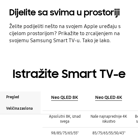
Dijelite sa svima u prostoriji
Želite podijeliti nešto na svojem Apple uređaju s
cijelom prostorijom? Prikažite to zrcaljenjem na
svojemu Samsung Smart TV-u. Tako je lako.
Istražite Smart TV-e
Neo QLED 8K
Neo QLED 4K
Pregled
Veličina zaslona
Pregled :
Pregled :
Pregled :
Apsolutni 8K, iznad
Naše najnaprednije 4K
B
svega
iskustvo
s
Veličina zaslona :
Veličina zaslona :
98/85/75/65/55"
85/75/65/55/50/43"
Veličina zaslona :