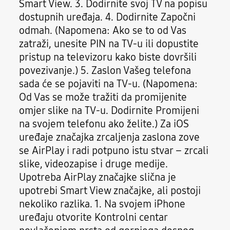
Smart View. 3. Dodirnite svoj TV na popisu
dostupnih uređaja. 4. Dodirnite Započni
odmah. (Napomena: Ako se to od Vas
zatraži, unesite PIN na TV-u ili dopustite
pristup na televizoru kako biste dovršili
povezivanje.) 5. Zaslon Vašeg telefona
sada će se pojaviti na TV-u. (Napomena:
Od Vas se može tražiti da promijenite
omjer slike na TV-u. Dodirnite Promijeni
na svojem telefonu ako želite.) Za iOS
uređaje značajka zrcaljenja zaslona zove
se AirPlay i radi potpuno istu stvar – zrcali
slike, videozapise i druge medije.
Upotreba AirPlay značajke slična je
upotrebi Smart View značajke, ali postoji
nekoliko razlika. 1. Na svojem iPhone
uređaju otvorite Kontrolni centar