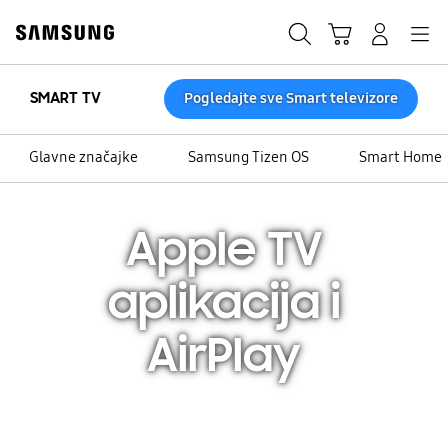
Skip
Skip
to
to
Traži
Košarica
Navigation
Prijavite se
content
accessibility
help
SMART TV
Pogledajte sve Smart televizore
Glavne značajke
Samsung Tizen OS
Smart Home
Apple TV
aplikacija i
AirPlay