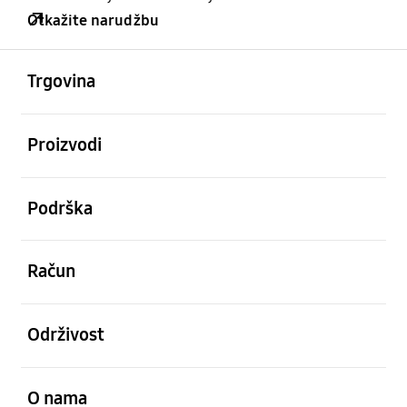
Otkažite narudžbu
Otvori
Footer Navigation
Trgovina
Otvori
Proizvodi
Otvori
Podrška
Otvori
Račun
Otvori
Održivost
Otvori
O nama