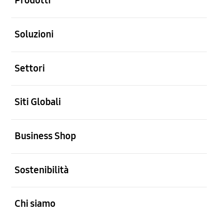
Prodotti
Aperto
Soluzioni
Aperto
Settori
Aperto
Siti Globali
Aperto
Business Shop
Aperto
Sostenibilità
Aperto
Chi siamo