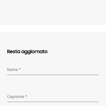
Resta aggiornato
Nome
*
Richiesto
Cognome
*
Richiesto