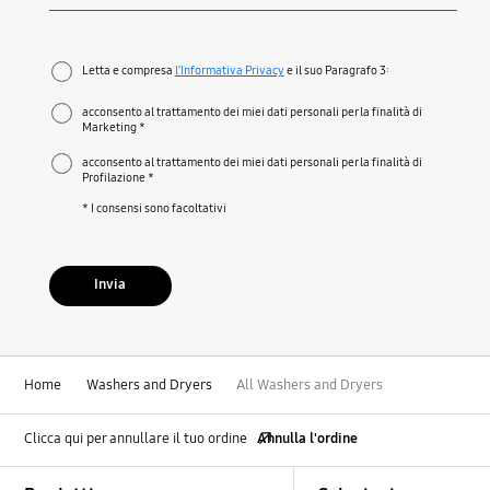
Richiesto
Letta e compresa
l’Informativa Privacy
e il suo Paragrafo 3:
acconsento al trattamento dei miei dati personali per la finalità di
Marketing *
acconsento al trattamento dei miei dati personali per la finalità di
Profilazione *
* I consensi sono facoltativi
Invia
Home
Washers and Dryers
All Washers and Dryers
Clicca qui per annullare il tuo ordine
Annulla l'ordine
Footer Navigation