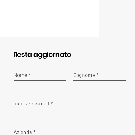
Resta aggiornato
Nome
*
Cognome
*
Richiesto
Richiesto
Indirizzo e-mail
*
Richiesto
Azienda
*