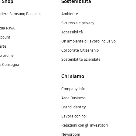
s Shop
Sostenibilità
gliere Samsung Business
Ambiente
Sicurezza e privacy
 tua P.IVA
Accessibilità
ccount
Un ambiente di lavoro inclusivo
erte
Corporate Citizenship
uo ordine
Sostenibilità aziendale
 e Consegna
Chi siamo
Company Info
Area Business
Brand Identity
Lavora con noi
Relazioni con gli investitori
Newsroom