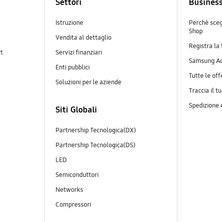
Settori
Busines
Istruzione
Perchè sce
Shop
Vendita al dettaglio
Registra la
rt
Servizi finanziari
Samsung A
Enti pubblici
Tutte le off
Soluzioni per le aziende
Traccia il t
Spedizione
Siti Globali
Partnership Tecnologica(DX)
Partnership Tecnologica(DS)
LED
Semiconduttori
Networks
Compressori