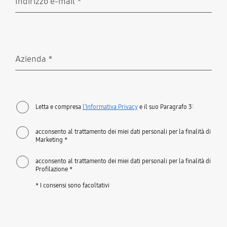
Indirizzo e-mail
*
Richiesto
Azienda
*
Richiesto
Letta e compresa
l’Informativa Privacy
e il suo Paragrafo 3:
acconsento al trattamento dei miei dati personali per la finalità di
Marketing *
acconsento al trattamento dei miei dati personali per la finalità di
Profilazione *
* I consensi sono facoltativi