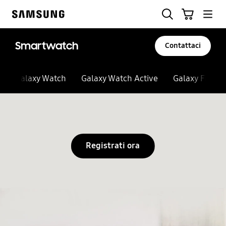
Skip
Ricerca
Carrello
to
Samsung
content
Smartwatch
Contattaci
Galaxy Watch
Galaxy Watch Active
Galaxy Fit
Registrati ora