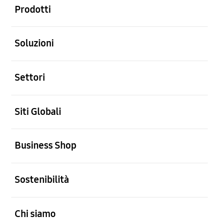
Prodotti
Aperto
Soluzioni
Aperto
Settori
Aperto
Siti Globali
Aperto
Business Shop
Aperto
Sostenibilità
Aperto
Chi siamo