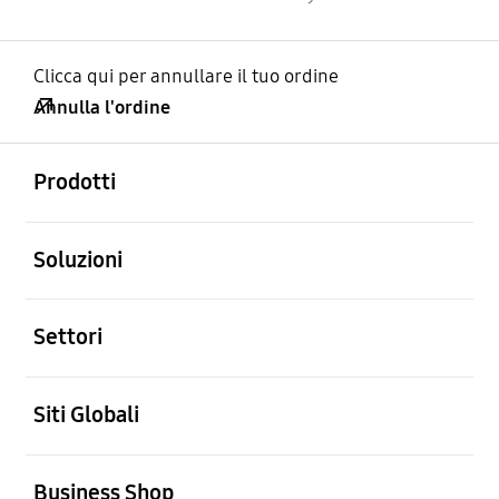
Clicca qui per annullare il tuo ordine
Annulla l'ordine
Aperto
Footer Navigation
Prodotti
Aperto
Soluzioni
Aperto
Settori
Aperto
Siti Globali
Aperto
Business Shop