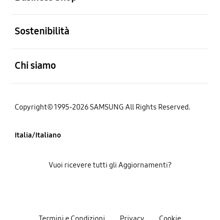
Aperto
Sostenibilità
Aperto
Chi siamo
Copyright© 1995-2026 SAMSUNG All Rights Reserved.
Italia/Italiano
Vuoi ricevere tutti gli Aggiornamenti?
Termini e Condizioni
Privacy
Cookie