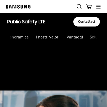
Skip
Ricerca
Carrello
to
Samsung
content
Public Safety LTE
Contattaci
Panoramica
I nostri valori
Vantaggi
Soluzioni