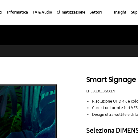
ci
Informatica
TV & Audio
Climatizzazione
Settori
Insight
Sup
Smart Signage S
LH55QBCEBGCXEN
Risoluzione UHD 4K e colo
Cornici uniformi e fori VES
Design ultra-sottile e di f
Seleziona DIMEN