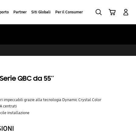
Ricerca
Carrello
Accedi
porto
Partner
Siti Globali
Per il Consumer
erie QBC da 55’’
ri impeccabili grazie alla tecnologia Dynamic Crystal Color
A centrati
acile installazione
SIONI