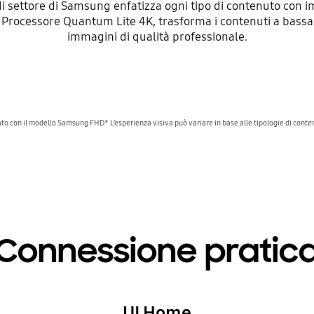
di settore di Samsung enfatizza ogni tipo di contenuto con im
l Processore Quantum Lite 4K, trasforma i contenuti a bassa
immagini di qualità professionale.
to con il modello Samsung FHD* L’esperienza visiva può variare in base alle tipologie di cont
Connessione pratic
UI Home