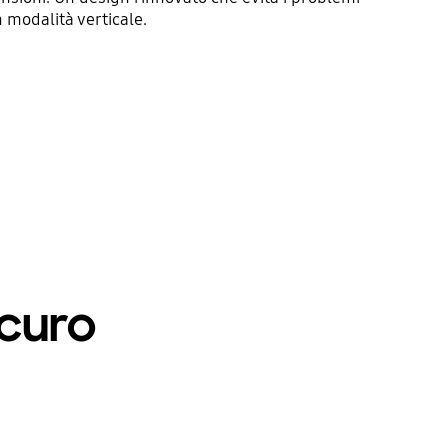
n modalità verticale.
icuro