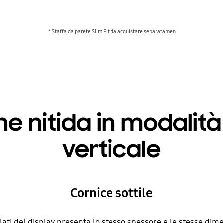
* Staffa da parete Slim Fit da acquistare separatamen
ne nitida in modalità
verticale
Cornice sottile
i lati del display presenta lo stesso spessore e le stesse di