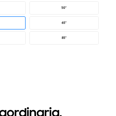
50"
65"
85"
aordinaria.