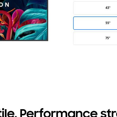
43"
55"
75"
tile. Performance str