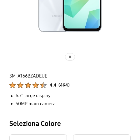
SM-A166BZADEUE
Valutazioni del prodotto :
4.4
(
494
)
Mostra i punteggi :
6.7’’ large display
50MP main camera
Seleziona Colore