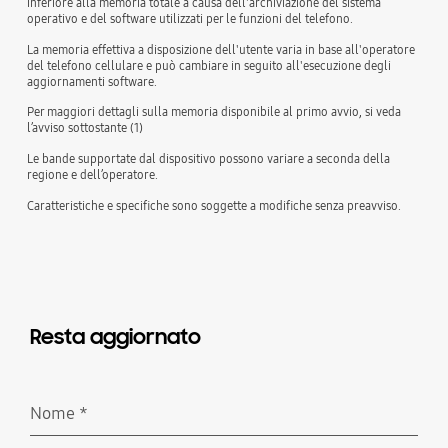
inferiore alla memoria totale a causa dell'archiviazione del sistema
operativo e del software utilizzati per le funzioni del telefono.
La memoria effettiva a disposizione dell'utente varia in base all'operatore
del telefono cellulare e può cambiare in seguito all'esecuzione degli
aggiornamenti software.
Per maggiori dettagli sulla memoria disponibile al primo avvio, si veda
l’avviso sottostante (1)
Le bande supportate dal dispositivo possono variare a seconda della
regione e dell’operatore.
Caratteristiche e specifiche sono soggette a modifiche senza preavviso.
Resta aggiornato
Nome
*
Richiesto