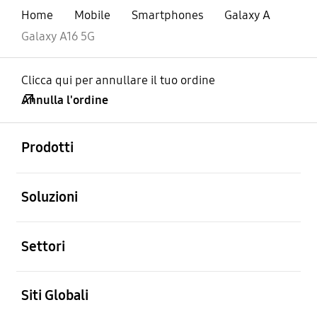
Home
Mobile
Smartphones
Galaxy A
Galaxy A16 5G
Clicca qui per annullare il tuo ordine
Annulla l'ordine
Aperto
Footer Navigation
Prodotti
Aperto
Soluzioni
Aperto
Settori
Aperto
Siti Globali