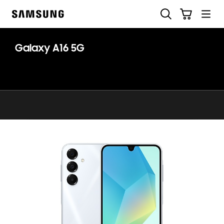
Skip
Ricerca
Carrello
to
Samsung
content
Galaxy A16 5G