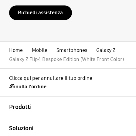
Richiedi assistenza
Home
Mobile
Smartphones
Galaxy Z
Galaxy Z Flip4 Bespoke Edition (White Front Color)
Clicca qui per annullare il tuo ordine
Annulla l'ordine
Aperto
Footer Navigation
Prodotti
Aperto
Soluzioni