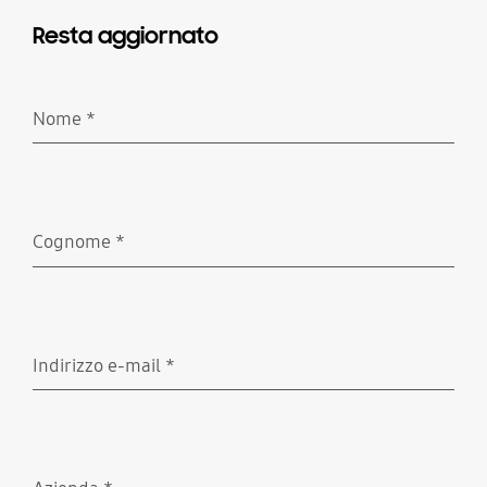
Resta aggiornato
Nome
*
Richiesto
Cognome
*
Richiesto
Indirizzo e-mail
*
Richiesto