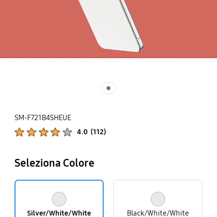
SM-F721B4SHEUE
Valutazioni del prodotto :
4.0
(
112
)
Mostra i punteggi :
Seleziona Colore
Silver/White/White
Black/White/White