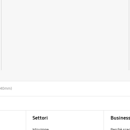
 (40mm)
Settori
Busines
Istruzione
Perchè sce