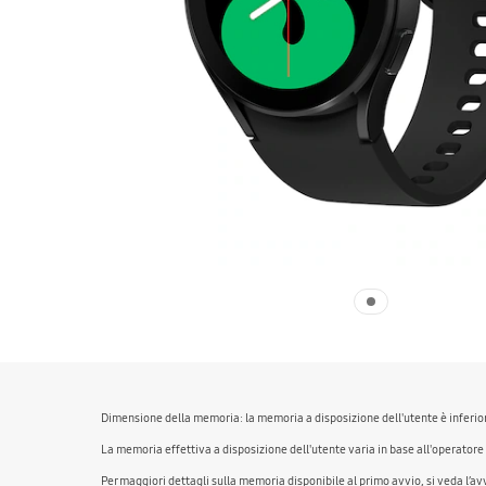
Dimensione della memoria: la memoria a disposizione dell'utente è inferiore
La memoria effettiva a disposizione dell'utente varia in base all'operatore
Per maggiori dettagli sulla memoria disponibile al primo avvio, si veda l’av