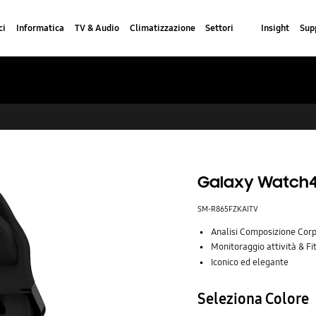
ci
Informatica
TV & Audio
Climatizzazione
Settori
Insight
Sup
Galaxy Watch4
SM-R865FZKAITV
Analisi Composizione Cor
Monitoraggio attività & Fi
Iconico ed elegante
Seleziona Colore