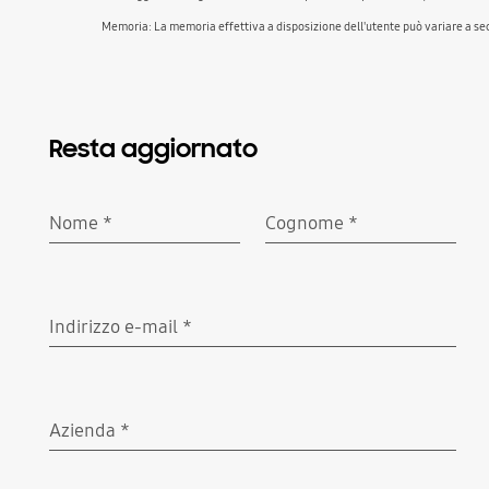
Memoria: La memoria effettiva a disposizione dell'utente può variare a se
Resta aggiornato
Nome
*
Cognome
*
Richiesto
Richiesto
Indirizzo e-mail
*
Richiesto
Azienda
*
Richiesto