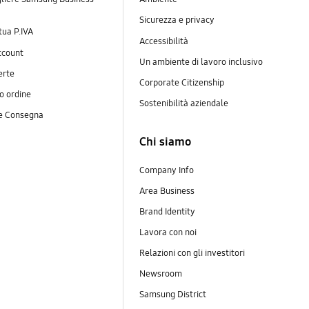
Sicurezza e privacy
 tua P.IVA
Accessibilità
ccount
Un ambiente di lavoro inclusivo
erte
Corporate Citizenship
uo ordine
Sostenibilità aziendale
 e Consegna
Chi siamo
Company Info
Area Business
Brand Identity
Lavora con noi
Relazioni con gli investitori
Newsroom
Samsung District