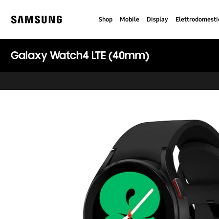
Skip
to
Shop
Mobile
Display
Elettrodomesti
content
Samsung
Galaxy Watch4 LTE (40mm)