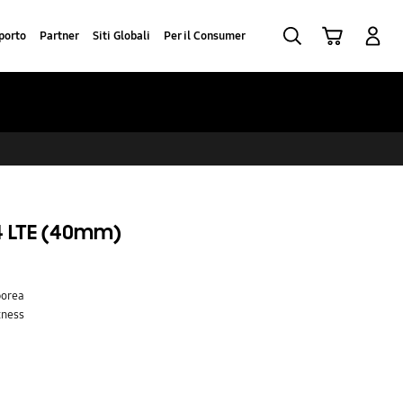
Ricerca
Carrello
Accedi
porto
Partner
Siti Globali
Per il Consumer
 LTE (40mm)
porea
tness