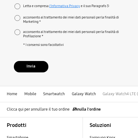
Letta e compresa
l’Informativa Privacy
e il suo Paragrafo 3:
acconsento al trattamento dei miei dati personali per la finalità di
Marketing *
acconsento al trattamento dei miei dati personali per la finalità di
Profilazione *
* I consensi sono facoltativi
Invia
Home
Mobile
Smartwatch
Galaxy Watch
Galaxy Watch4 LTE
Clicca qui per annullare il tuo ordine
Annulla l'ordine
Footer Navigation
Prodotti
Soluzioni
Smartphone
Samsung Knox