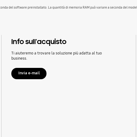
conda del software preinstallato. La quantità di memoria RAM può variare a seconda del modell
Info sull'acquisto
Ti aiuteremo a trovare la soluzione più adatta al tuo
business.
Invia e-mail