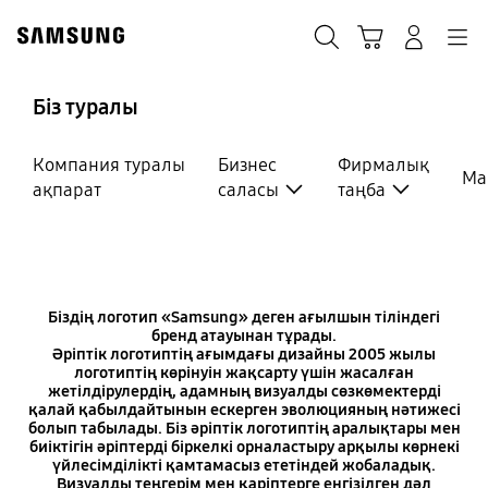
Skip
to
іздеу
Кәрзеңке
Navigation
Жүйеге кіру
content
Біз туралы
Логотип
Қарапайым,
Компания туралы
Бизнес
Фирмалық
Ма
ақпарат
саласы
таңба
иконалық,
мәңгілік
Біздің логотип «Samsung» деген ағылшын тіліндегі
бренд атауынан тұрады.
Әріптік логотиптің ағымдағы дизайны 2005 жылы
логотиптің көрінуін жақсарту үшін жасалған
жетілдірулердің, адамның визуалды сөзкөмектерді
қалай қабылдайтынын ескерген эволюцияның нәтижесі
болып табылады. Біз әріптік логотиптің аралықтары мен
биіктігін әріптерді біркелкі орналастыру арқылы көрнекі
үйлесімділікті қамтамасыз ететіндей жобаладық.
Визуалды теңгерім мен қаріптерге енгізілген дәл