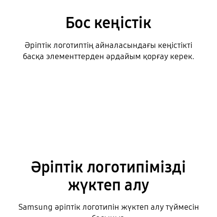
Бос кеңістік
Әріптік логотиптің айналасындағы кеңістікті
басқа элементтерден әрдайым қорғау керек.
Әріптік логотипімізді
жүктеп алу
Samsung әріптік логотипін жүктеп алу түймесін