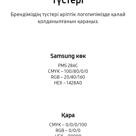
түстері
Брендіміздің түстері әріптік логотипімізде қалай
қолданылғанын қараңыз.
Samsung көк
PMS 286C
CMYK – 100/80/0/0
RGB – 20/40/160
HEX – 1428A0
Қара
CMYK – 0/0/0/100
RGB – 0/0/0