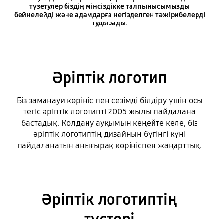
түзетулер біздің мінсіздікке талпынысымызды
бейнелейді және адамдарға негізделген тәжірибелерді
тудырады.
Әріптік логотип
Біз заманауи көрініс пен сезімді білдіру үшін осы
тегіс әріптік логотипті 2005 жылы пайдалана
бастадық. Қолдану ауқымын кеңейте келе, біз
әріптік логотиптің дизайнын бүгінгі күні
пайдаланатын анығырақ көрініспен жаңарттық.
Әріптік логотиптің