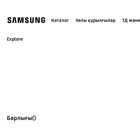
Skip
to
content
Каталог
Ұялы құрылғылар
ТД және
Explore
Барлығы(
)