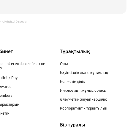
ісіміңізді бересіз
бинет
Тұрақтылық
count есептік жазбасы не
Орта
т?
Қауіпсіздік және құпиялық
llet / Pay
Қолжетімділік
ewards
Инклюзивті жұмыс ортасы
embers
Әлеуметтік жауапкершілік
сырыстарым
Корпоративтік тұрақтылық
нетім
Біз туралы