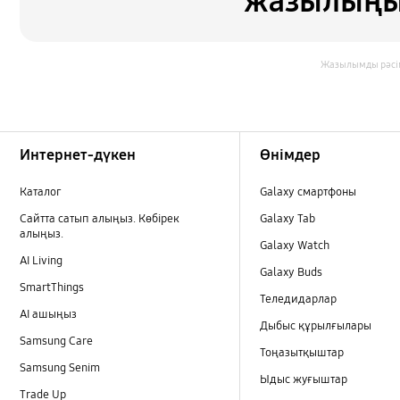
жазылыңы
Жазылымды рәсім
Footer Navigation
Интернет-дүкен
Өнімдер
Каталог
Galaxy смартфоны
Сайтта сатып алыңыз. Көбірек
Galaxy Tab
алыңыз.
Galaxy Watch
AI Living
Galaxy Buds
SmartThings
Теледидарлар
AI ашыңыз
Дыбыс құрылғылары
Samsung Care
Тоңазытқыштар
Samsung Senim
Ыдыс жуғыштар
Trade Up