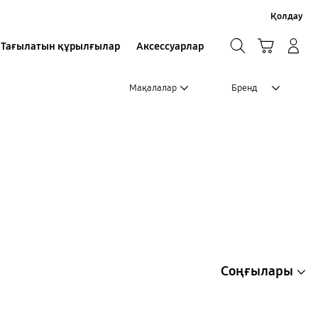
Қолдау
іздеу
Кәрзеңке
Жүйеге кіру/Тіркелу
Тағылатын құрылғылар
Аксессуарлар
іздеу
Мақалалар
Бренд
Соңғылары