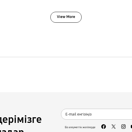
View More
дерімізге
Біз әлеуметтік желілерде