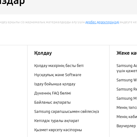
здар
деу арқылы сіз жарнамалық материалдарды алу үшін
дербес деректеріңізді
өңдеуге кел
Қолдау
Жеке ка
Қолдау мәзірінің басты беті
Samsung Ac
үшін қаже
Нұсқаулық және Software
Samsung Wa
Іздеу бойынша қолдау
Samsung R
Дүкеннің FAQ бөлімі
Samsung M
Байланыс ақпараты
Менің тап
Samsung сарапшысымен сөйлесіңіз
Менің каби
Кепілдік туралы ақпарат
Ваучерлер
Қызмет көрсету кәсіпорны