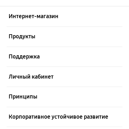
Открыто
Footer Navigation
Интернет-магазин
Открыто
Продукты
Открыто
Поддержка
Открыто
Личный кабинет
Открыто
Принципы
Открыто
Корпоративное устойчивое развитие