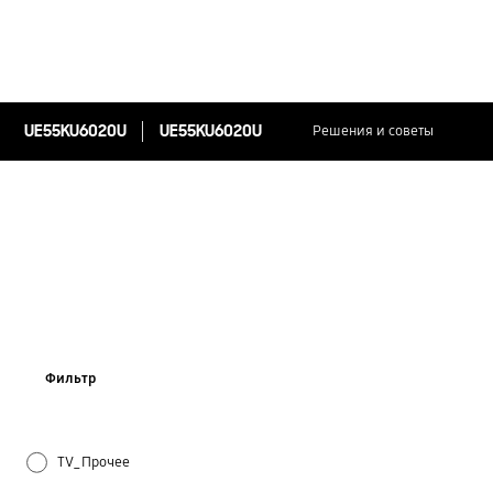
UE55KU6020U
UE55KU6020U
Решения и советы
Фильтр
TV_Прочее