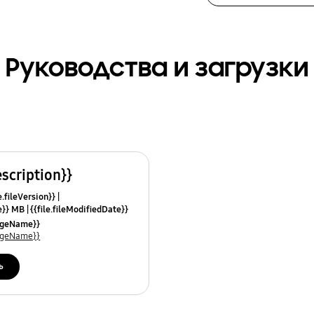
Руководства и загрузки
escription}}
e.fileVersion}}
ze}} MB
{{file.fileModifiedDate}}
mes}}
uageName}}
uageName}}
ь