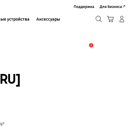
Поддержка
Для бизнеса
Поиск
Корзина
ые устройства
Аксессуары
Вход в систему/Регистрация
Поиск
2
Оповещение
RU]
ng?