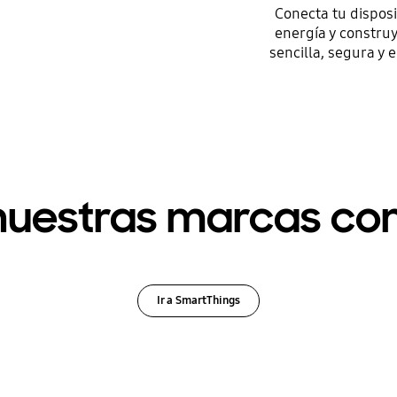
Conecta tu dispos
energía y constru
sencilla, segura y 
uestras marcas co
Ir a SmartThings