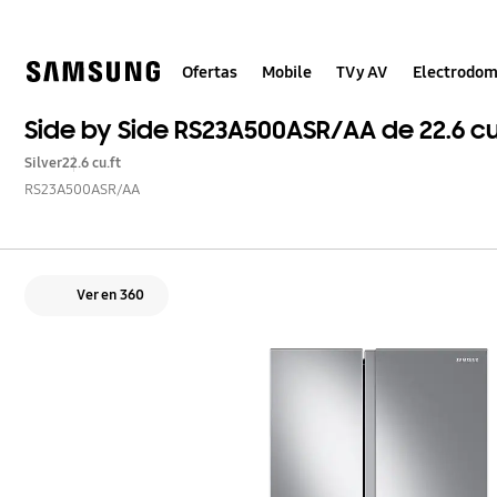
Skip
to
content
Ofertas
Mobile
TV y AV
Electrodom
Side by Side RS23A500ASR/AA de 22.6 cu
Silver
22.6 cu.ft
RS23A500ASR/AA
Ver en 360