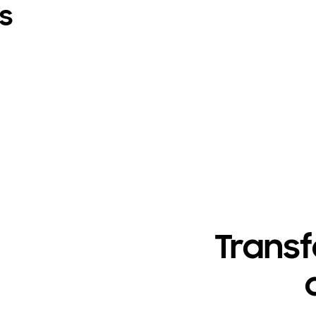
s
Trans