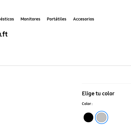
ésticos
Monitores
Portátiles
Accesorios
.ft
Side
by
Elige tu color
Side
Color :
RS23A500AS
de
Negro
Silver
22.6