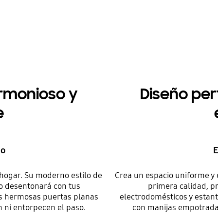
armonioso y
Diseño per
e
no
E
 hogar. Su moderno estilo de
Crea un espacio uniforme y 
no desentonará con tus
primera calidad, p
us hermosas puertas planas
electrodomésticos y estan
 ni entorpecen el paso.
con manijas empotradas