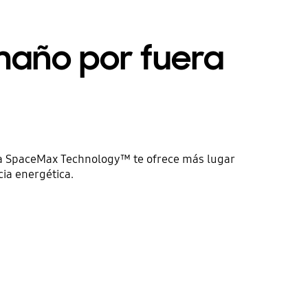
maño por fuera
ía SpaceMax Technology™ te ofrece más lugar
cia energética.