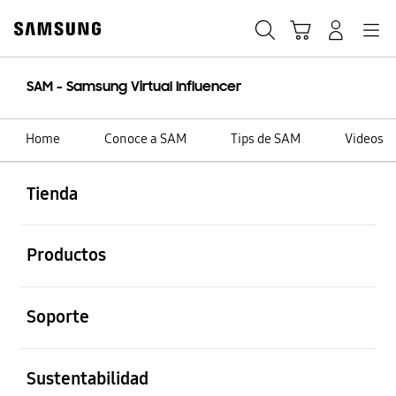
Skip
to
Búsqueda
Carrito
Navegación
Iniciar sesión
content
SAM - Samsung Virtual Influencer
Home
Conoce a SAM
Tips de SAM
Videos
abierto
Footer Navigation
Tienda
abierto
Productos
abierto
Soporte
abierto
Sustentabilidad