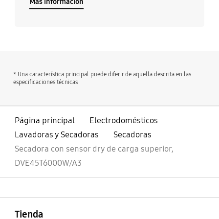
Más información
* Una característica principal puede diferir de aquella descrita en las
especificaciones técnicas
Página principal
Electrodomésticos
Lavadoras y Secadoras
Secadoras
Secadora con sensor dry de carga superior,
DVE45T6000W/A3
abierto
Footer Navigation
Tienda