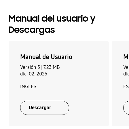
consumes. So far, I’m pleased with
this purchase.
Manual del usuario y
Descargas
Manual de Usuario
M
Versión 5 |
7.23 MB
Ve
dic. 02. 2025
di
INGLÉS
E
Descargar