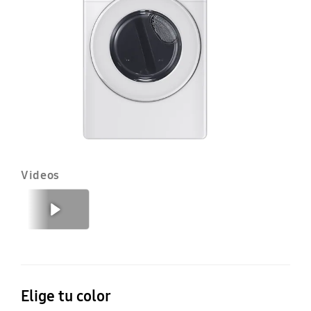
d
c
su
D
Videos
Anterior
Siguiente
Elige tu color