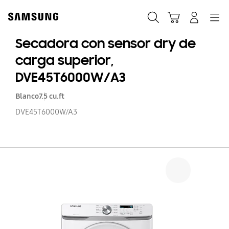
Skip
to
Búsqueda
Carrito
Navegación
Iniciar sesión
content
Secadora con sensor dry de
carga superior,
DVE45T6000W/A3
Blanco
7.5 cu.ft
DVE45T6000W/A3
S
c
se
dr