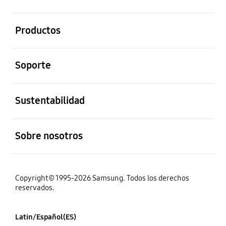
abierto
Productos
abierto
Soporte
abierto
Sustentabilidad
abierto
Sobre nosotros
Copyright© 1995-2026 Samsung. Todos los derechos
reservados.
Latin/Español(ES)