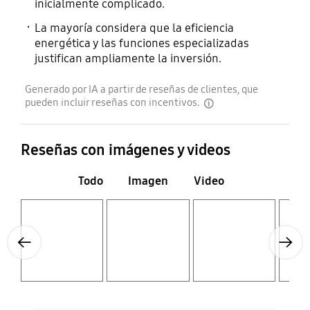
inicialmente complicado.
La mayoría considera que la eficiencia
energética y las funciones especializadas
justifican ampliamente la inversión.
Generado por IA a partir de reseñas de clientes, que
pueden incluir reseñas con incentivos.
disclaimer
Reseñas con imágenes y videos
Todo
Imagen
Video
Layer popup open
Layer popup open
Layer popup open
Layer popup open
Previous
Next