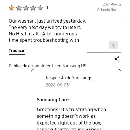
minimum four and five loads of
2024-06-02
Product Ratings :
1
clothes in no time. I would
Orlando florida
definitely recommend this trailer to
Our washer , just arrived yesterday.
play video
anyone on the market that’s
The very next day we try to use it.
looking for something compact,
No Heat at all . After numerous
efficient and well designed. It is
Layer popup open
time spent troubleshooting with
very user-friendly and I have even
4
samsung customer care , manual
showed my 10-year-old how to
Traducir
and youtube.com. Same result. No
wash and dry clothes. And I think
heat
he loves it as much as I do! Thank
share
Publicado originalmente en Samsung US
you Samsung for making such
amazing products!
Respuesta de Samsung:
2024-06-03
Samsung Care
Greetings! It's frustrating when
something doesn't work as
expected right out of the box,
especially after trying various