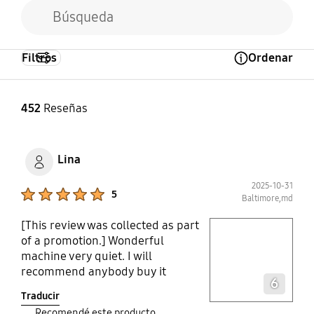
Filtros
Ordenar
Open Tooltip Layer
452
Reseñas
Lina
2025-10-31
Product Ratings :
5
Baltimore,md
[This review was collected as part
play video
of a promotion.] Wonderful
machine very quiet. I will
Layer popup open
recommend anybody buy it
6
Traducir
Recomendé este producto.