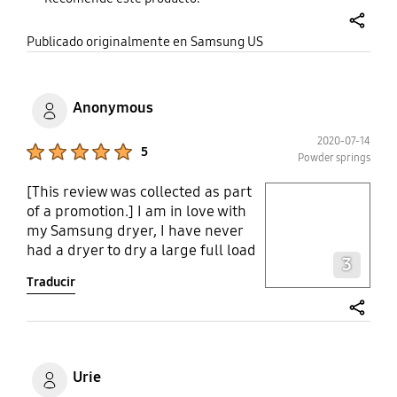
share
Publicado originalmente en Samsung US
Anonymous
2020-07-14
Product Ratings :
5
Powder springs
[This review was collected as part
play video
of a promotion.] I am in love with
my Samsung dryer, I have never
Layer popup open
had a dryer to dry a large full load
3
of clothes in under 30/45 minutes!
Traducir
My favorite preset settings are
these sanitize and the air fluff!! My
towels actually come out feeling
share
light and airy, almost like hotel
quality. With having a large family
Urie
of 7 I can quickly dry at the