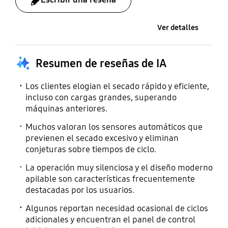
(pulsación larga), luz
120 V / 240 V / 60 Hz
Esmalte en polvo
del tambor (pulsación
larga)
Ver detalles
Ventilación (para Gas y
Antiarrugas
Eléctrico)
Sí
4 modos
Resumen de reseñas de IA
Los clientes elogian el secado rápido y eficiente,
Número de nivel de
Número de niveles de
incluso con cargas grandes, superando
secado
temperatura
máquinas anteriores.
5 EA
5 EA
Muchos valoran los sensores automáticos que
previenen el secado excesivo y eliminan
conjeturas sobre tiempos de ciclo.
Número de nivel de
tiempo
La operación muy silenciosa y el diseño moderno
apilable son características frecuentemente
5 EA
destacadas por los usuarios.
Algunos reportan necesidad ocasional de ciclos
adicionales y encuentran el panel de control