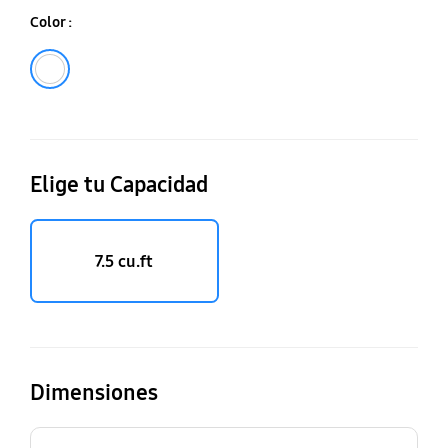
Color :
Blanco
Elige tu Capacidad
7.5 cu.ft
Dimensiones