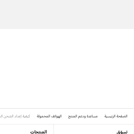
الصفحة الرئيسية
مساعدة ودعم المنتج
الهواتف المحمولة
كيفية إعداد الشحن السريع على 
Footer Navigation
تسوّق
المنتجات