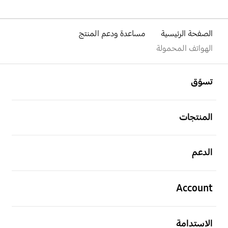
الصفحة الرئيسية
مساعدة ودعم المنتج
الهواتف المحمولة
افتح
Footer Navigation
تسوّق
افتح
المنتجات
افتح
الدعم
افتح
Account
افتح
الاستدامة