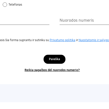
Telefonas
Nuorodos numeris
is šia forma suprantu ir sutinku su
Privatumo politika
ir
Nuostatomis ir sąlygo
Paieška
Reikia pagalbos dėl nuorodos numerio?