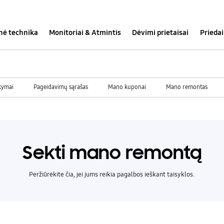
inė technika
Monitoriai & Atmintis
Dėvimi prietaisai
Priedai
kymai
Pageidavimų sąrašas
Mano kuponai
Mano remontas
Sekti mano remontą
Peržiūrėkite čia, jei jums reikia pagalbos ieškant taisyklos.