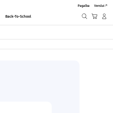
Pagalba
Verslui
Paieška
Vežimėlis
Prisijungti/Sign-Up
Back-To-School
Paieška