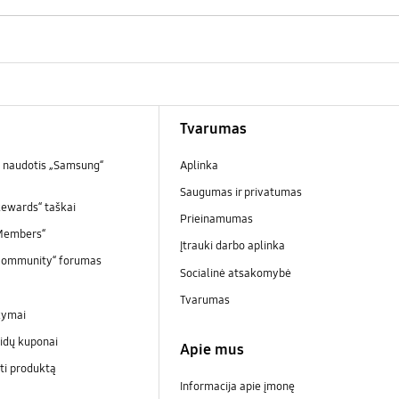
Tvarumas
 naudotis „Samsung“
Aplinka
Saugumas ir privatumas
ewards“ taškai
Prieinamumas
Members“
Įtrauki darbo aplinka
Community“ forumas
Socialinė atsakomybė
Tvarumas
kymai
idų kuponai
Apie mus
ti produktą
Informacija apie įmonę