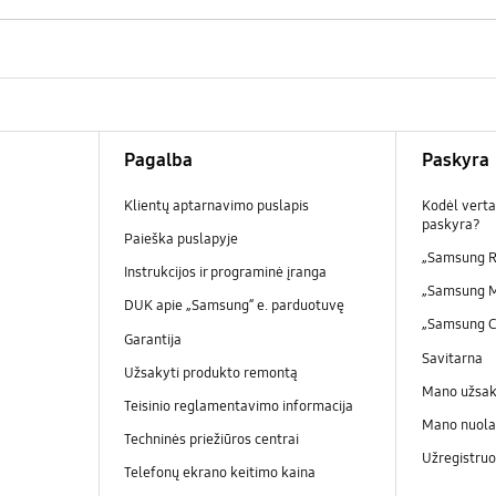
Pagalba
Paskyra
Klientų aptarnavimo puslapis
Kodėl verta
paskyra?
Paieška puslapyje
„Samsung R
Instrukcijos ir programinė įranga
„Samsung 
DUK apie „Samsung“ e. parduotuvę
„Samsung 
Garantija
Savitarna
Užsakyti produkto remontą
Mano užsa
Teisinio reglamentavimo informacija
Mano nuola
Techninės priežiūros centrai
Užregistruo
Telefonų ekrano keitimo kaina