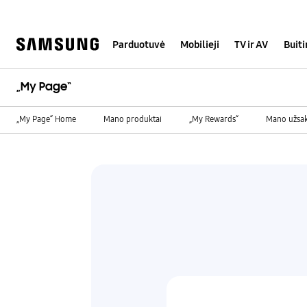
Skip
to
content
Parduotuvė
Mobilieji
TV ir AV
Buit
„My Page“
„My Page“ Home
Mano produktai
„My Rewards“
Mano užsa
Mano remontas