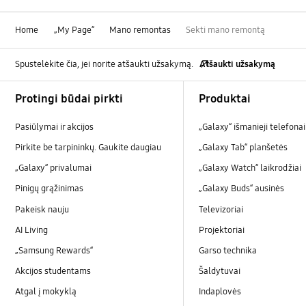
Home
„My Page“
Mano remontas
Sekti mano remontą
Spustelėkite čia, jei norite atšaukti užsakymą.
Atšaukti užsakymą
Footer Navigation
Protingi būdai pirkti
Produktai
Pasiūlymai ir akcijos
„Galaxy“ išmanieji telefonai
Pirkite be tarpininkų. Gaukite daugiau
„Galaxy Tab“ planšetės
„Galaxy“ privalumai
„Galaxy Watch“ laikrodžiai
Pinigų grąžinimas
„Galaxy Buds“ ausinės
Pakeisk nauju
Televizoriai
AI Living
Projektoriai
„Samsung Rewards“
Garso technika
Akcijos studentams
Šaldytuvai
Atgal į mokyklą
Indaplovės