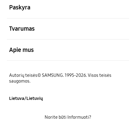
Paskyra
atviras
Tvarumas
atviras
Apie mus
Autorių teisės© SAMSUNG. 1995-2026. Visos teisės
saugomos.
Lietuva/Lietuvių
Norite būti Informuoti?