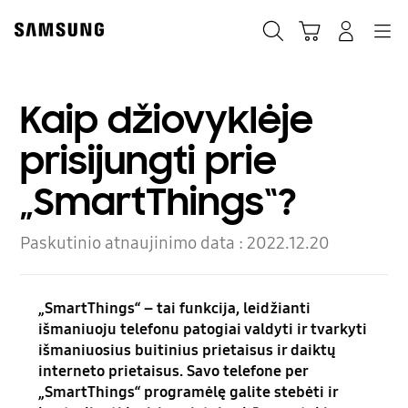
Skip
to
Paieška
Vežimėlis
Prisijungti
Navigation
content
Kaip džiovyklėje
prisijungti prie
„SmartThings“?
Paskutinio atnaujinimo data :
2022.12.20
„SmartThings“ – tai funkcija, leidžianti
išmaniuoju telefonu patogiai valdyti ir tvarkyti
išmaniuosius buitinius prietaisus ir daiktų
interneto prietaisus. Savo telefone per
„SmartThings“ programėlę galite stebėti ir