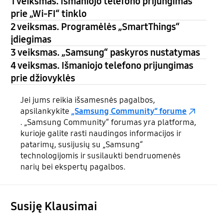
1 veiksmas. Išmaniojo telefono prijungimas
prie „Wi-FI“ tinklo
2 veiksmas. Programėlės „SmartThings“
įdiegimas
3 veiksmas. „Samsung“ paskyros nustatymas
4 veiksmas. Išmaniojo telefono prijungimas
prie džiovyklės
Jei jums reikia išsamesnės pagalbos,
apsilankykite
„Samsung Community“ forume
. „Samsung Community“ forumas yra platforma,
kurioje galite rasti naudingos informacijos ir
patarimų, susijusių su „Samsung“
technologijomis ir susilaukti bendruomenės
narių bei ekspertų pagalbos.
Susiję Klausimai