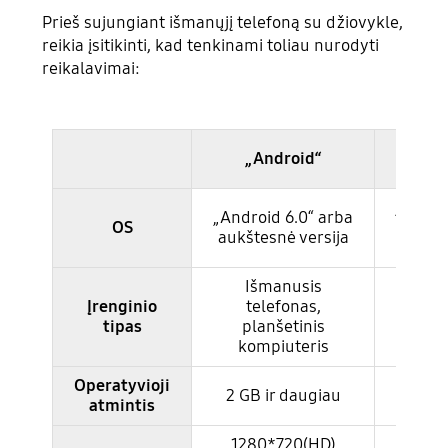
Prieš sujungiant išmanųjį telefoną su džiovykle,
reikia įsitikinti, kad tenkinami toliau nurodyti
reikalavimai:
„i
„Android“
(„iP
„iOS 10
„Android 6.0“ arba
OS
aukš
aukštesnė versija
ver
Išmanusis
Įrenginio
telefonas,
iPhon
tipas
planšetinis
more
kompiuteris
Operatyvioji
2 G
2 GB ir daugiau
atmintis
dau
1280*720(HD)