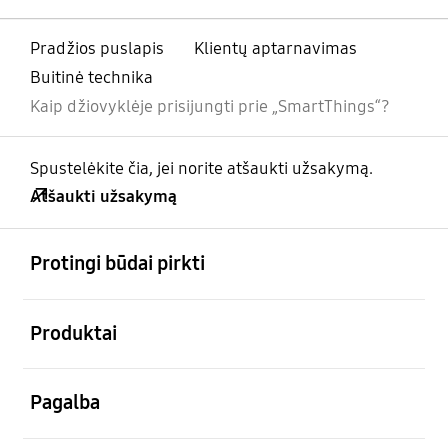
Pradžios puslapis
Klientų aptarnavimas
Buitinė technika
Kaip džiovyklėje prisijungti prie „SmartThings“?
Spustelėkite čia, jei norite atšaukti užsakymą.
Atšaukti užsakymą
atviras
Footer Navigation
Protingi būdai pirkti
atviras
Produktai
atviras
Pagalba
atviras