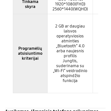
Tinkama
133
1920*1080(FHD)
skyra
1920
2560*1440(WQHD)
2 G
dau
2 GB ar daugiau
lai
laisvos
operat
operatyviosios
atmi
atminties
„Blue
„Bluetooth“ 4.0
Programėlių
4.0
arba naujesnis
atsisiuntimo
nauj
profilis
kriterijai
pro
Jungtis,
Jun
suderinama su
sude
„Wi-Fi“ veidrodinio
su „
atspindžio
veidr
funkcija
atsp
fun