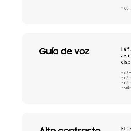
* Cóm
Guía de voz
La f
ayud
disp
* Cóm
* Cóm
* Cóm
* Sól
Alto contraste
El t