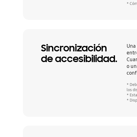
* Cóm
Sincronización
Una 
entr
de accesibilidad.
Cuan
o un
conf
* Deb
los d
* Esta
* Dis