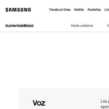
Skip
to
Tienda en línea
Mobile
Pantallas
Lí
content
Samsung
Sustentabilidad
Medio ambiente
S
Voz
Los 
oper