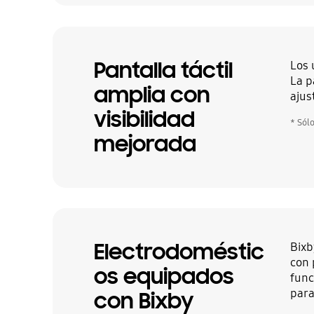
Pantalla táctil
Los 
La p
amplia con
ajus
visibilidad
* Sól
mejorada
Electrodoméstic
Bixb
con 
os equipados
func
para
con Bixby