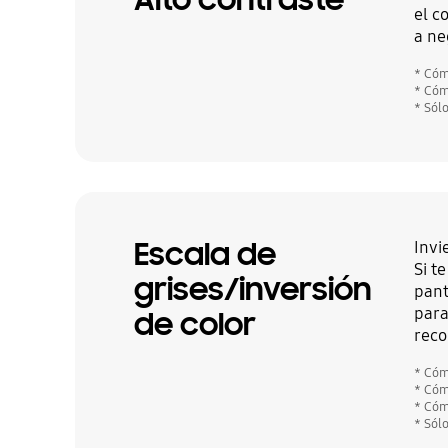
el c
a ne
* Cóm
* Cóm
* Sól
Escala de
Invi
Si t
grises/inversión
pant
para
de color
reco
* Cóm
* Cóm
* Cóm
* Sól