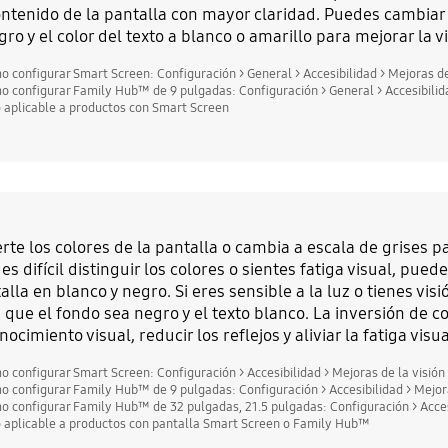
ontenido de la pantalla con mayor claridad. Puedes cambiar e
gro y el color del texto a blanco o amarillo para mejorar la vis
o configurar Smart Screen: Configuración > General > Accesibilidad > Mejoras de 
o configurar Family Hub™ de 9 pulgadas: Configuración > General > Accesibilidad
o aplicable a productos con Smart Screen
erte los colores de la pantalla o cambia a escala de grises pa
e es difícil distinguir los colores o sientes fatiga visual, pue
alla en blanco y negro. Si eres sensible a la luz o tienes vis
 que el fondo sea negro y el texto blanco. La inversión de c
nocimiento visual, reducir los reflejos y aliviar la fatiga visua
o configurar Smart Screen: Configuración > Accesibilidad > Mejoras de la visión 
o configurar Family Hub™ de 9 pulgadas: Configuración > Accesibilidad > Mejoras
o configurar Family Hub™ de 32 pulgadas, 21.5 pulgadas: Configuración > Accesi
o aplicable a productos con pantalla Smart Screen o Family Hub™