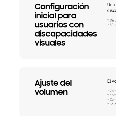
Configuración
Una 
disc
inicial para
* Dis
usuarios con
* Sól
discapacidades
visuales
Ajuste del
El v
volumen
* Cóm
* Cóm
* Cóm
* Sól