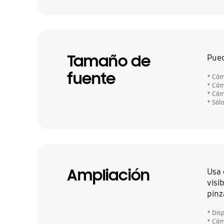
Tamaño de
Pued
fuente
* Cóm
* Cóm
* Cóm
* Sól
Ampliación
Usa 
visi
pinz
* Dis
* Cóm