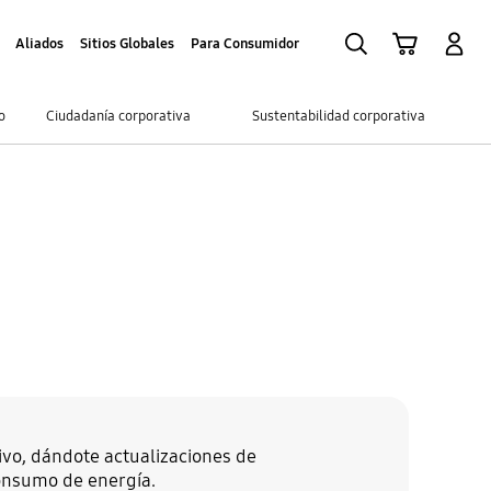
Búsqueda
Iniciar Sesión
Carrito de compras
Aliados
Sitios Globales
Para Consumidor
o
Ciudadanía corporativa
Sustentabilidad corporativa
tivo, dándote actualizaciones de
consumo de energía.