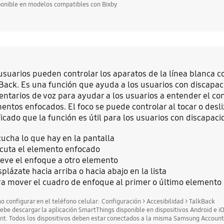
ponible en modelos compatibles con Bixby
usuarios pueden controlar los aparatos de la línea blanca c
Back. Es una función que ayuda a los usuarios con discapac
ntarios de voz para ayudar a los usuarios a entender el cont
entos enfocados. El foco se puede controlar al tocar o desliz
ficado que la función es útil para los usuarios con discapaci
ucha lo que hay en la pantalla
cuta el elemento enfocado
eve el enfoque a otro elemento
plázate hacia arriba o hacia abajo en la lista
a mover el cuadro de enfoque al primer o último elemento 
o configurar en el teléfono celular: Configuración > Accesibilidad > TalkBack
debe descargar la aplicación SmartThings disponible en dispositivos Android e 
nt. Todos los dispositivos deben estar conectados a la misma Samsung Accoun