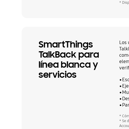
* Dis
SmartThings
Los 
Talk
TalkBack para
come
elem
línea blanca y
veri
servicios
Esc
Eje
Mu
Des
Par
* Cóm
* Se 
Accou