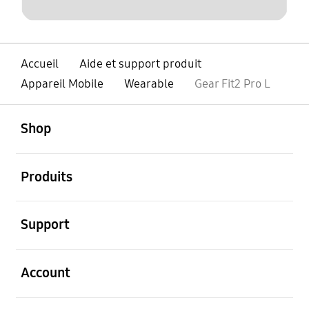
Accueil
Aide et support produit
Appareil Mobile
Wearable
Gear Fit2 Pro L
ouvert
Footer Navigation
Shop
ouvert
Produits
ouvert
Support
ouvert
Account
ouvert