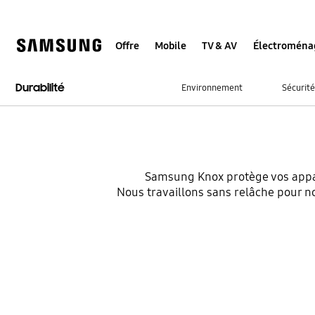
Skip
to
content
Sécurité
Offre
Mobile
TV & AV
Électroména
Samsung Knox,
Durabilité
comment nous prot
Environnement
Sécurité
entièrement votre ap
vos services
Samsung Knox protège vos appare
Nous travaillons sans relâche pour n