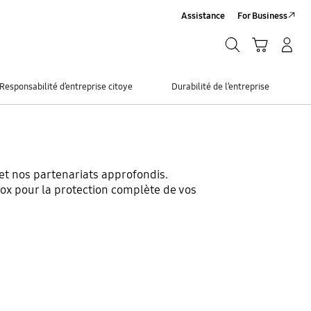
Assistance
For Business
Chercher
Panier
Se connecter/S'inscrire
Chercher
Responsabilité d’entreprise citoye
Durabilité de l’entreprise
et nos partenariats approfondis.
ox pour la protection complète de vos