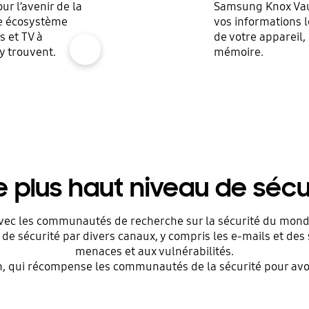
r l’avenir de la
Samsung Knox Vaul
re écosystème
vos informations le
s et TV à
de votre appareil,
show more popup open
’y trouvent.
mémoire.
 plus haut niveau de sécu
avec les communautés de recherche sur la sécurité du mond
de sécurité par divers canaux, y compris les e-mails et de
menaces et aux vulnérabilités.
ui récompense les communautés de la sécurité pour avoir t