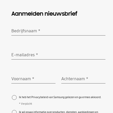
Aanmelden nieuwsbrief
Bedrijfsnaam
*
Verplicht
E-mailadres
*
Verplicht
Voornaam
*
Achternaam
*
Verplicht
Verplicht
Ik heb het Privacybeleid van Samsung gelezen en ga ermee akkoord.
* Verplicht
Ik wil graag informatie over producten, diensten, aanbiedingen en