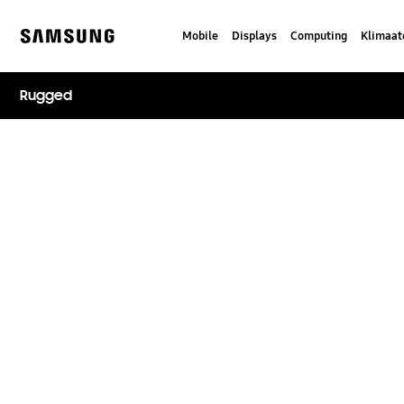
Skip
to
Mobile
Displays
Computing
Klimaat
content
Samsung
Rugged