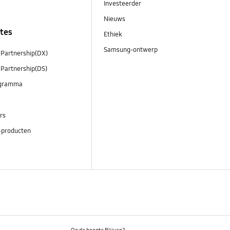
Investeerder
Nieuws
ites
Ethiek
Samsung-ontwerp
 Partnership(DX)
 Partnership(DS)
ogramma
ers
-producten