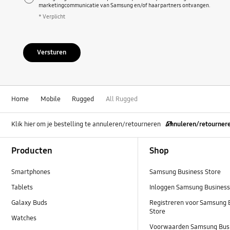
marketingcommunicatie van Samsung en/of haar partners ontvangen.
* Verplicht
Versturen
Home
Mobile
Rugged
All Rugged
Klik hier om je bestelling te annuleren/retourneren
Annuleren/retourner
Footer Navigation
Producten
Shop
Smartphones
Samsung Business Store
Tablets
Inloggen Samsung Business
Galaxy Buds
Registreren voor Samsung 
Store
Watches
Voorwaarden Samsung Busi