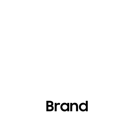
Een culinair
Koreaans avontuur
Kookboek voor Samsung Members
UNLOCK REWARD
Brand