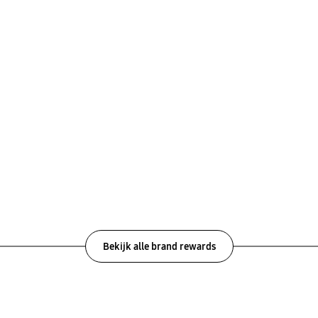
unieke AI gids
Laat je inspireren door de AI for All guide en
ontdek wat Samsung AI voor jou kan doen.
UNLOCK REWARD
Bekijk alle brand rewards