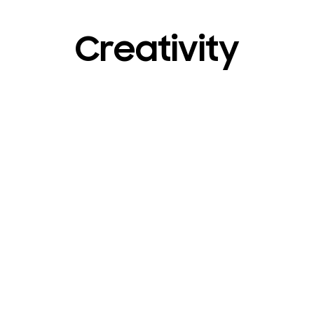
Creativity
Haal meer uit je foto’s
met Photo Assist...