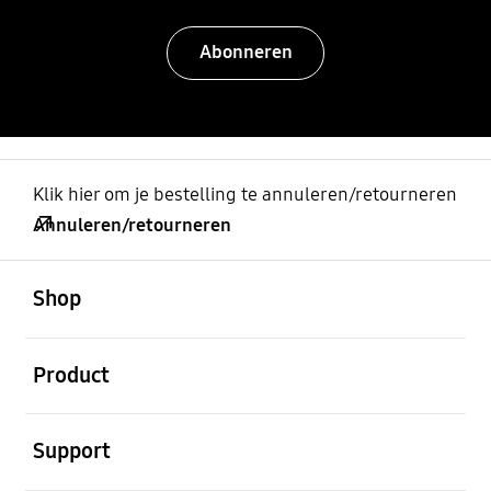
Abonneren
Klik hier om je bestelling te annuleren/retourneren
Annuleren/retourneren
Open
Footer Navigation
Shop
Open
Product
Open
Support
Open