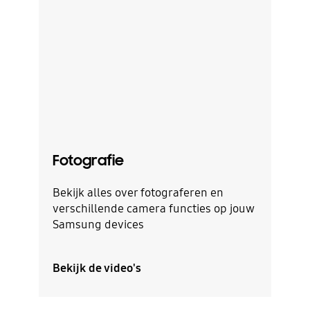
Fotografie
Vi
Bekijk alles over fotograferen en
All
verschillende camera functies op jouw
en 
Samsung devices
ben
Bekijk de video's
Bek