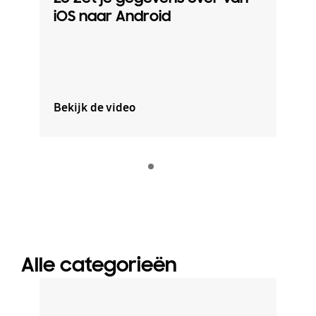
iOS naar Android
zo
An
Bekijk de video
Bek
Indicator 1
play
Alle categorieën