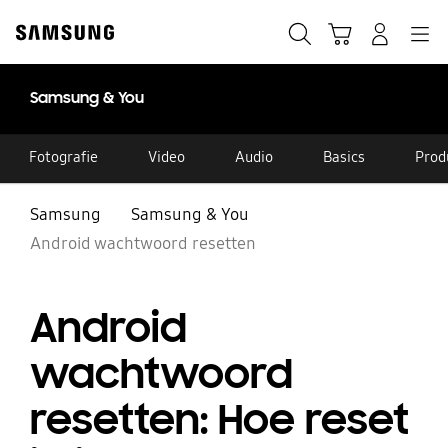
Skip
to
Zoeken
Winkelwagen
Inloggen
Navigation
content
Samsung & You
Fotografie
Video
Audio
Basics
Produ
Samsung
Samsung & You
Android wachtwoord resetten
Android
wachtwoord
resetten: Hoe reset