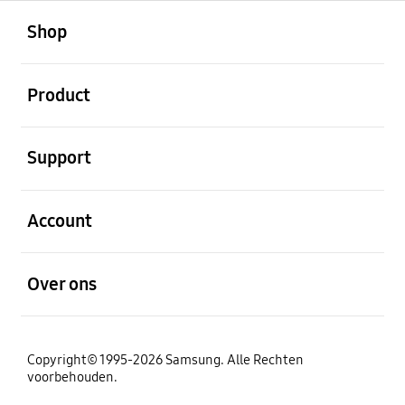
Open
Footer Navigation
Shop
Open
Product
Open
Support
Open
Account
Open
Over ons
Copyright© 1995-2026 Samsung. Alle Rechten
voorbehouden.