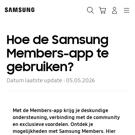
Skip
to
Zoeken
Winkelwagen
Inloggen
Navigation
content
Hoe de Samsung
Members-app te
gebruiken?
Datum laatste update :
05.05.2026
Met de Members-app krijg je deskundige
ondersteuning, verbinding met de community
en exclusieve voordelen. Ontdek je
mogelijkheden met Samsung Members. Hier