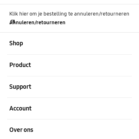
Klik hier om je bestelling te annuleren/retourneren
Annuleren/retourneren
Open
Footer Navigation
Shop
Open
Product
Open
Support
Open
Account
Open
Over ons