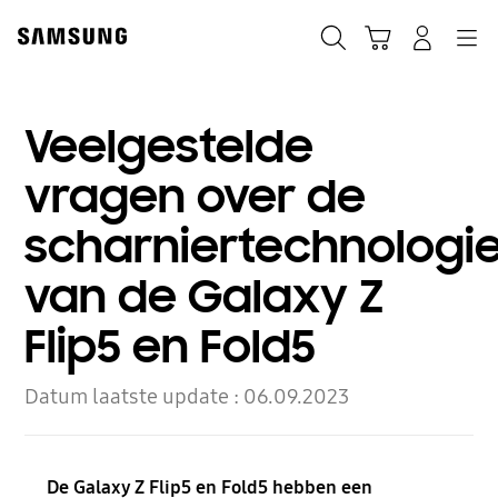
Skip
to
Zoeken
Winkelwagen
Inloggen
Navigation
content
Veelgestelde
vragen over de
scharniertechnologi
van de Galaxy Z
Flip5 en Fold5
Datum laatste update :
06.09.2023
De Galaxy Z Flip5 en Fold5 hebben een