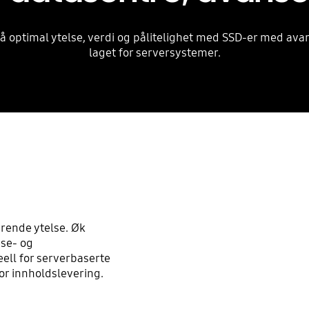
nå optimal ytelse, verdi og pålitelighet med SSD-er med a
laget for serversystemer.
arende ytelse. Øk
ese- og
ell for serverbaserte
or innholdslevering.