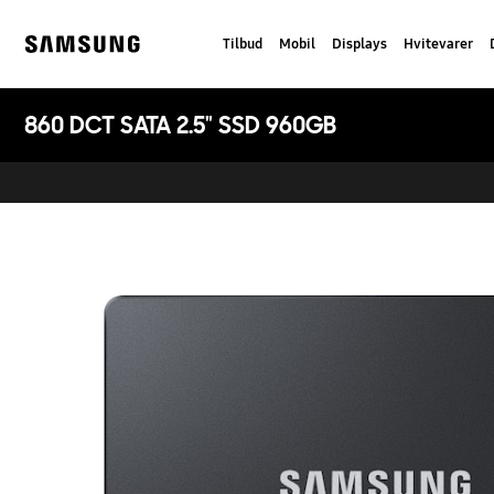
Skip
to
Tilbud
Mobil
Displays
Hvitevarer
content
Samsung
860 DCT SATA 2.5" SSD 960GB