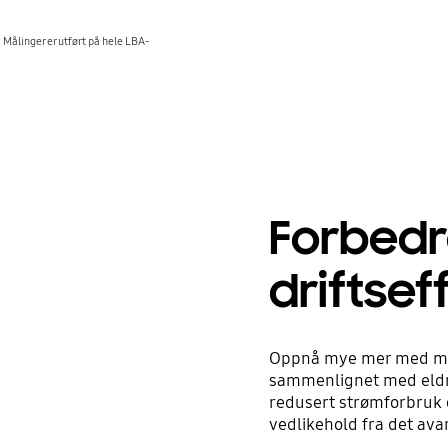
 Målinger er utført på hele LBA-
Forbedr
driftsef
Oppnå mye mer med mind
sammenlignet med eldr
redusert strømforbruk o
vedlikehold fra det av