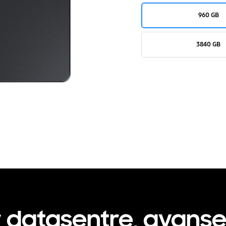
960 GB
3840 GB
r datasentre, avans