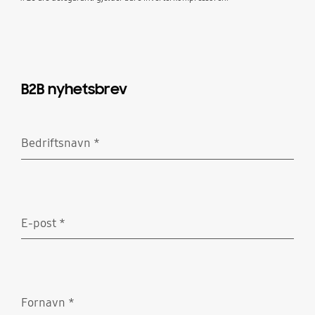
B2B nyhetsbrev
Bedriftsnavn
*
Obligatorisk
E-post
*
Obligatorisk
Fornavn
*
Obligatorisk