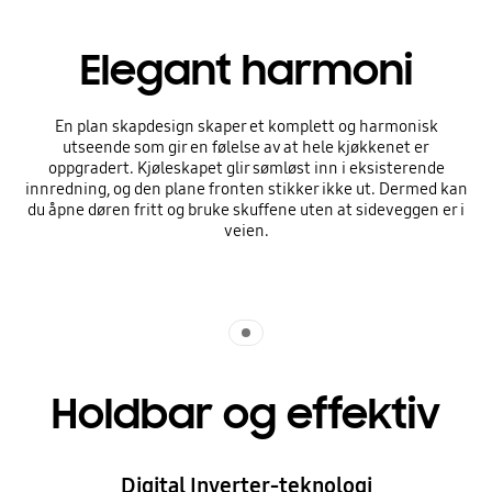
Elegant harmoni
En plan skapdesign skaper et komplett og harmonisk
utseende som gir en følelse av at hele kjøkkenet er
oppgradert. Kjøleskapet glir sømløst inn i eksisterende
innredning, og den plane fronten stikker ikke ut. Dermed kan
du åpne døren fritt og bruke skuffene uten at sideveggen er i
veien.
Indicator 1
Holdbar og effektiv
Digital Inverter-teknologi