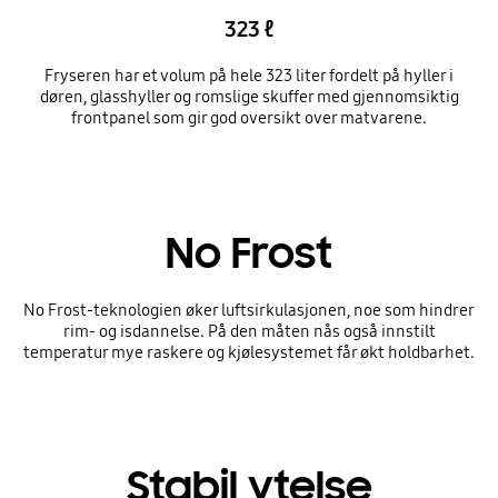
323 ℓ
Fryseren har et volum på hele 323 liter fordelt på hyller i
døren, glasshyller og romslige skuffer med gjennomsiktig
frontpanel som gir god oversikt over matvarene.
No Frost
No Frost-teknologien øker luftsirkulasjonen, noe som hindrer
rim- og isdannelse. På den måten nås også innstilt
temperatur mye raskere og kjølesystemet får økt holdbarhet.
Stabil ytelse