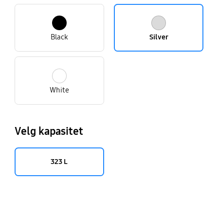
Black
Silver
White
Velg kapasitet
323 L
key features