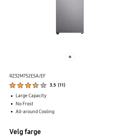
RZ32M752ESA/EF
Produktvurderinger :
3.5
(
11
)
Antall rangeringer :
Large Capacity
No Frost
All-around Cooling
Velg farge