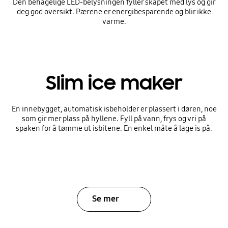
Den behagelige LED-belysningen fyller skapet med lys og gir
deg god oversikt. Pærene er energibesparende og blir ikke
varme.
Slim ice maker
En innebygget, automatisk isbeholder er plassert i døren, noe
som gir mer plass på hyllene. Fyll på vann, frys og vri på
spaken for å tømme ut isbitene. En enkel måte å lage is på.
Se mer