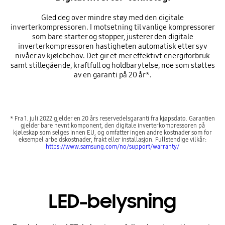
Gled deg over mindre støy med den digitale
inverterkompressoren. I motsetning til vanlige kompressorer
som bare starter og stopper, justerer den digitale
inverterkompressoren hastigheten automatisk etter syv
nivåer av kjølebehov. Det gir et mer effektivt energiforbruk
samt stillegående, kraftfull og holdbar ytelse, noe som støttes
av en garanti på 20 år*.
* Fra 1. juli 2022 gjelder en 20 års reservedelsgaranti fra kjøpsdato. Garantien
gjelder bare nevnt komponent, den digitale inverterkompressoren på
kjøleskap som selges innen EU, og omfatter ingen andre kostnader som for
eksempel arbeidskostnader, frakt eller installasjon. Fullstendige vilkår:
https://www.samsung.com/no/support/warranty/
LED-belysning