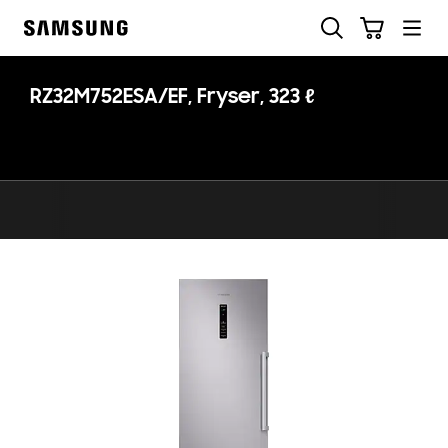
Skip
Søk
Handlevogn
to
Samsung
content
RZ32M752ESA/EF, Fryser, 323 ℓ