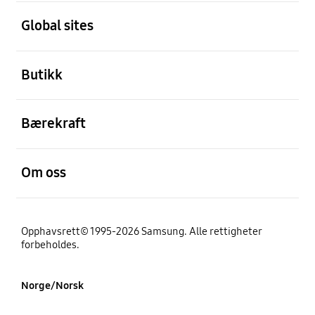
Åpen
Global sites
Åpen
Butikk
Åpen
Bærekraft
Åpen
Om oss
Opphavsrett© 1995-2026 Samsung. Alle rettigheter
forbeholdes.
Norge/Norsk