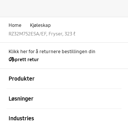
Home
Kjøleskap
RZ32M752ESA/EF, Fryser, 323 ℓ
Klikk her for å returnere bestillingen din
Opprett retur
Åpen
Footer Navigation
Produkter
Åpen
Løsninger
Åpen
Industries