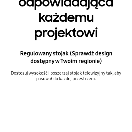
odpowiadająca
każdemu
projektowi
Regulowany stojak (Sprawdź design
dostępny w Twoim regionie)
Dostosuj wysokość i poszerzaj stojak telewizyjny tak, aby
pasował do każdej przestrzeni.
Height that fits any design