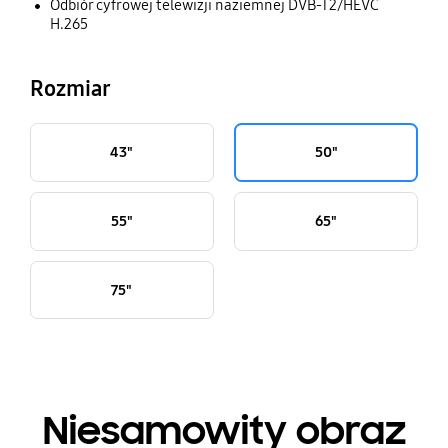
Odbiór cyfrowej telewizji naziemnej DVB-T2/HEVC
H.265
Rozmiar
43"
50"
55"
65"
75"
Niesamowity obraz