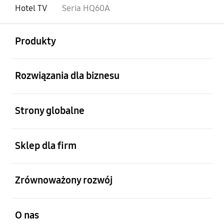
Hotel TV
Seria HQ60A
otwarty
Footer Navigation
Produkty
otwarty
Rozwiązania dla biznesu
otwarty
Strony globalne
otwarty
Sklep dla firm
otwarty
Zrównoważony rozwój
otwarty
O nas