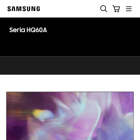
Skip
Szukaj
Koszyk
to
Samsung
content
Seria HQ60A