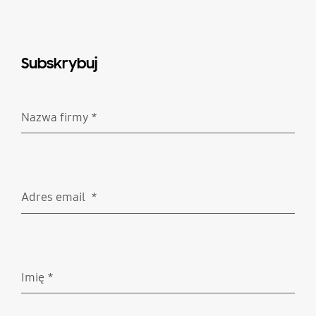
Subskrybuj
Nazwa firmy
*
Wymagane
Adres email
*
Wymagane
Imię
*
Wymagane