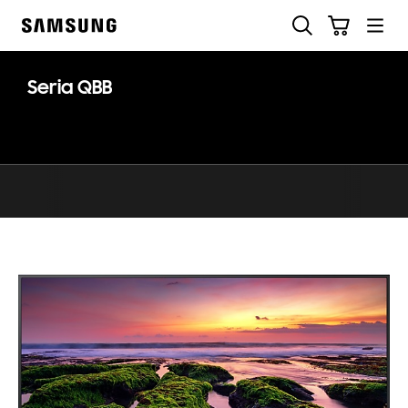
Skip
Szukaj
Koszyk
to
Samsung
content
Seria QBB