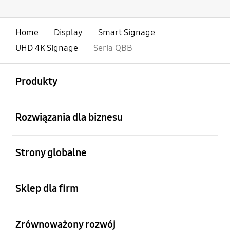
Home
Display
Smart Signage
UHD 4K Signage
Seria QBB
otwarty
Footer Navigation
Produkty
otwarty
Rozwiązania dla biznesu
otwarty
Strony globalne
otwarty
Sklep dla firm
otwarty
Zrównoważony rozwój