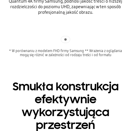
Quantum 4K firmy Samsung, podnosi jakość treści o niższej
rozdzielczości do poziomu UHD, zapewniając w ten sposób
profesjonalną jakość obrazu.
Indicator 1
* W porównaniu z modelem FHD firmy Samsung ** Wrażenia z oglądania
mogą się różnić w zależności od rodzaju treści i od formatu
Smukła konstrukcja
efektywnie
wykorzystująca
przestrzeń