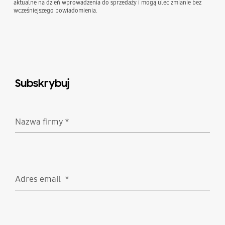
aktualne na dzień wprowadzenia do sprzedaży i mogą ulec zmianie bez
wcześniejszego powiadomienia.
Subskrybuj
Nazwa firmy
*
Wymagane
Adres email
*
Wymagane