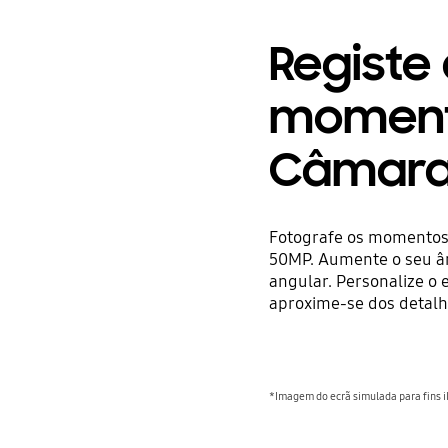
Registe
moment
Câmara
Fotografe os momentos 
50MP. Aumente o seu â
angular. Personalize o
aproxime-se dos detal
*Imagem do ecrã simulada para fins il