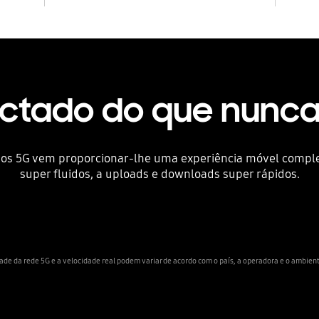
ctado do que nunc
dos 5G vem proporcionar-lhe uma experiência móvel comple
super fluidos, a uploads e downloads super rápidos.
dade da rede 5G e a velocidade real podem variar de acordo com o país, a operadora e o ambiente