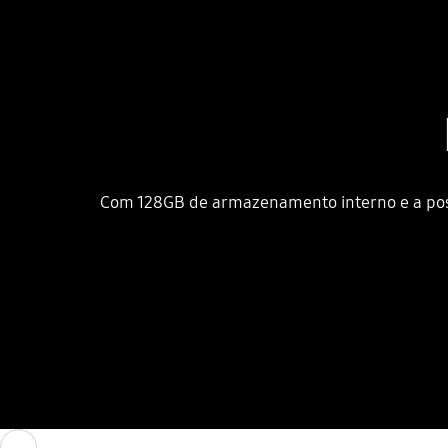
Com 128GB de armazenamento interno e a possi
Previous
Previous