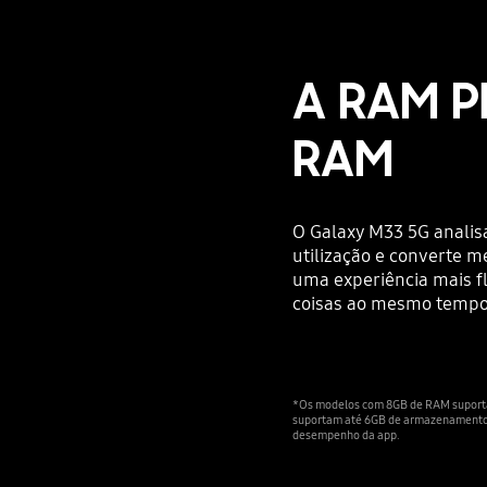
A RAM P
RAM
O Galaxy M33 5G analis
utilização e converte 
uma experiência mais flu
coisas ao mesmo tempo
*Os modelos com 8GB de RAM suport
suportam até 6GB de armazenamento i
desempenho da app.