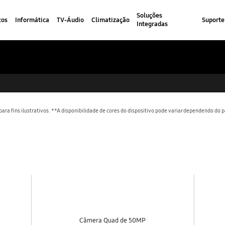
Soluções
cos
Informática
TV-Áudio
Climatização
Suporte
Integradas
ra fins ilustrativos. **A disponibilidade de cores do dispositivo pode variar dependendo do p
Câmera Quad de 50MP