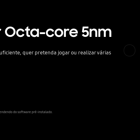
r Octa-core 5nm
ciente, quer pretenda jogar ou realizar várias
endendo do software pré-instalado.