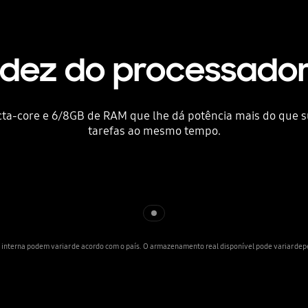
pidez do processado
-core e 6/8GB de RAM que lhe dá potência mais do que sufi
tarefas ao mesmo tempo.
Indicator 1
interna podem variar de acordo com o país. O armazenamento real disponível pode variar dep