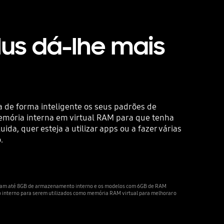
lus dá-lhe mais
a de forma inteligente os seus padrões de
memória interna em virtual RAM para que tenha
ida, quer esteja a utilizar apps ou a fazer várias
.
am até 8GB de armazenamento interno e os modelos com 6GB de RAM
nterno para serem utilizados como memória RAM virtual para melhorar o