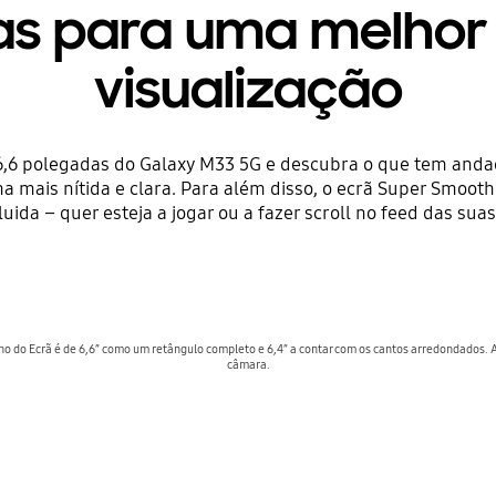
as para uma melhor
visualização
,6 polegadas do Galaxy M33 5G e descubra o que tem andad
ma mais nítida e clara. Para além disso, o ecrã Super Smoot
luida – quer esteja a jogar ou a fazer scroll no feed das suas
 do Ecrã é de 6,6” como um retângulo completo e 6,4” a contar com os cantos arredondados. A 
câmara.