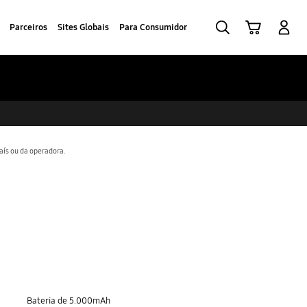
Pesquisar
Carrinho
Iniciar sessão
Parceiros
Sites Globais
Para Consumidor
aís ou da operadora.
Bateria de 5.000mAh