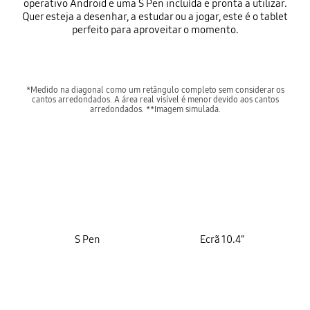
operativo Android e uma S Pen incluída e pronta a utilizar.
Quer esteja a desenhar, a estudar ou a jogar, este é o tablet
perfeito para aproveitar o momento.
*Medido na diagonal como um retângulo completo sem considerar os
cantos arredondados. A área real visível é menor devido aos cantos
arredondados. **Imagem simulada.
key features
S Pen
Ecrã 10.4”