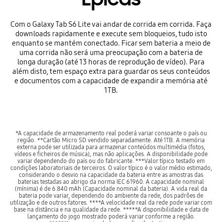
Com o Galaxy Tab S6 Lite vai andar de corrida em corrida. Faça
downloads rapidamente e execute sem bloqueios, tudo isto
enquanto se mantém conectado. Ficar sem bateria a meio de
uma corrida não será uma preocupação com a bateria de
longa duração (até 13 horas de reprodução de vídeo). Para
além disto, tem espaço extra para guardar os seus conteúdos
e documentos com a capacidade de expandir a memória até
1TB.
*A capacidade de armazenamento real poderá variar consoante o país ou
região. **Cartão Micro SD vendido separadamente. Até 1TB. A memória
externa pode ser utilizada para armazenar conteúdos multimédia (fotos,
vídeos e ficheiros de música), mas não aplicações. A disponibilidade pode
variar dependendo do país ou do fabricante. ***Valor típico testado em
condições laboratoriais de terceiros. O valor típico é o valor médio estimado,
considerando o desvio na capacidade da bateria entre as amostras das
baterias testadas ao abrigo da norma IEC 61960. A capacidade nominal
(mínima) é de 6.840 mAh (Capacidade nominal da bateria). A vida real da
bateria pode variar, dependendo do ambiente da rede, dos padrões de
utilização e de outros fatores. ****A velocidade real da rede pode variar com
base na distância e na qualidade da rede. *****A disponibilidade e data de
lançamento do jogo mostrado poderá variar conforme a região.