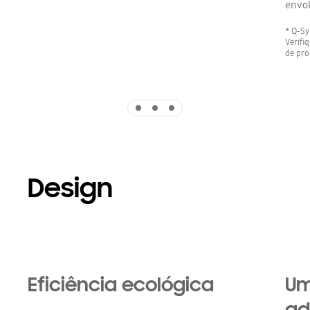
envol
* Q-Sy
Verifi
de pro
Indicator 1
Indicator 2
Indicator 3
Design
Eficiência ecológica
Um
ad