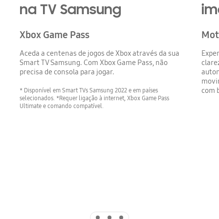
na TV Samsung
im
Xbox Game Pass
Mot
Aceda a centenas de jogos de Xbox através da sua
Expe
Smart TV Samsung. Com Xbox Game Pass, não
clare
precisa de consola para jogar.
autom
movim
com b
* Disponível em Smart TVs Samsung 2022 e em países
selecionados. *Requer ligação à internet, Xbox Game Pass
Ultimate e comando compatível.
Indicator 1
Indicator 2
Indicator 3