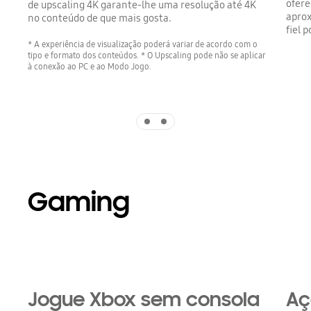
ofere
de upscaling 4K garante-lhe uma resolução até 4K
aprox
no conteúdo de que mais gosta.
fiel 
* A experiência de visualização poderá variar de acordo com o
tipo e formato dos conteúdos. * O Upscaling pode não se aplicar
à conexão ao PC e ao Modo Jogo.
Indicator 1
Indicator 2
Gaming
Jogue Xbox sem consola
Aç