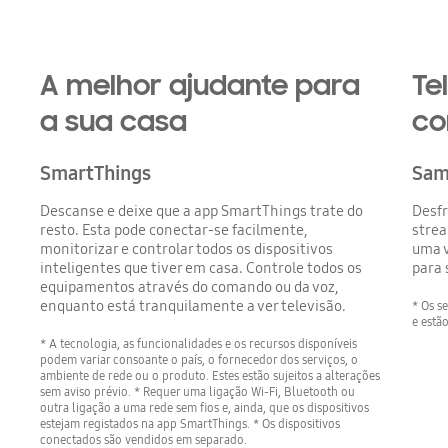
A melhor ajudante para
Te
a sua casa
co
SmartThings
Sam
Descanse e deixe que a app SmartThings trate do
Desfr
resto. Esta pode conectar-se facilmente,
strea
monitorizar e controlar todos os dispositivos
uma v
inteligentes que tiver em casa. Controle todos os
para 
equipamentos através do comando ou da voz,
enquanto está tranquilamente a ver televisão.
* Os s
e estã
* A tecnologia, as funcionalidades e os recursos disponíveis
podem variar consoante o país, o fornecedor dos serviços, o
ambiente de rede ou o produto. Estes estão sujeitos a alterações
sem aviso prévio. * Requer uma ligação Wi-Fi, Bluetooth ou
outra ligação a uma rede sem fios e, ainda, que os dispositivos
estejam registados na app SmartThings. * Os dispositivos
conectados são vendidos em separado.