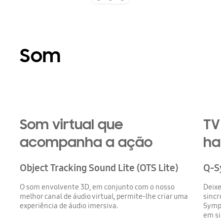
Som
TV e soundbar em harmonia perfeita
Som virtual que
TV
acompanha a ação
ha
Object Tracking Sound Lite (OTS Lite)
Q-S
O som envolvente 3D, em conjunto com o nosso
Deixe
melhor canal de áudio virtual, permite-lhe criar uma
sincr
experiência de áudio imersiva.
Symp
em si