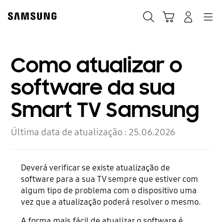
Skip
Skip
to
to
Pesquisar
Carrinho
Navigation
Iniciar sessão
content
accessibility
help
Como atualizar o
software da sua
Smart TV Samsung
Última data de atualização :
25.06.2026
Deverá verificar se existe atualização de
software para a sua TV sempre que estiver com
algum tipo de problema com o dispositivo uma
vez que a atualização poderá resolver o mesmo.
A forma mais fácil de atualizar o software é